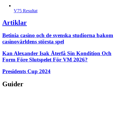
V75 Resultat
Artiklar
Betinia casino och de svenska studiorna bakom
casinovärldens största spel
Kan Alexander Isak Återfå Sin Kondition Och
Form Före Slutspelet För VM 2026?
Presidents Cup 2024
Guider