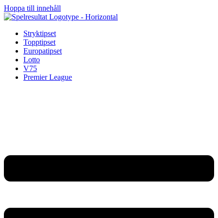
Hoppa till innehåll
Stryktipset
Topptipset
Europatipset
Lotto
V75
Premier League