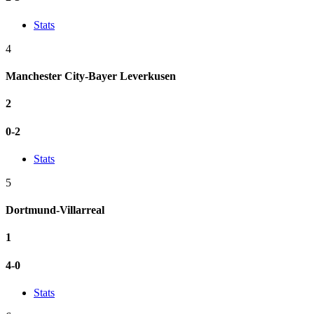
Stats
4
Manchester City-Bayer Leverkusen
2
0-2
Stats
5
Dortmund-Villarreal
1
4-0
Stats