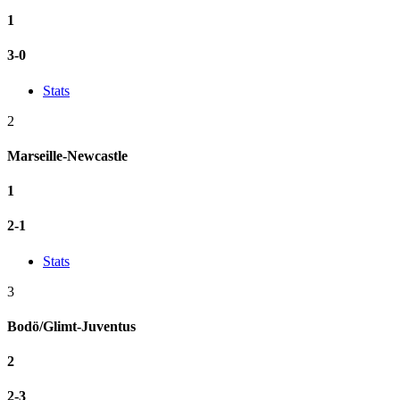
1
3-0
Stats
2
Marseille-Newcastle
1
2-1
Stats
3
Bodö/Glimt-Juventus
2
2-3