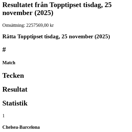
Resultatet från Topptipset
tisdag, 25
november (2025)
Omsättning:
2257569,00
kr
Rätta Topptipset
tisdag, 25 november (2025)
#
Match
Tecken
Resultat
Statistik
1
Chelsea-Barcelona