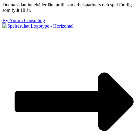
Denna sidan innehåller länkar till samarbetspartners och spel för dig
som fyllt 18 år.
By Aurora Consulting