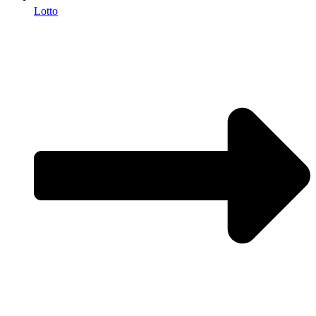
Lotto