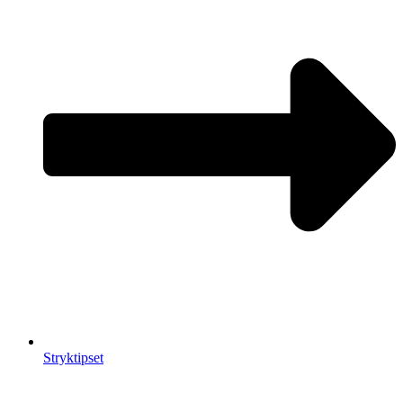
Stryktipset