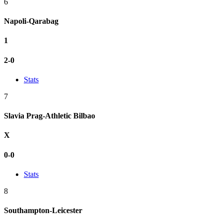
6
Napoli-Qarabag
1
2-0
Stats
7
Slavia Prag-Athletic Bilbao
X
0-0
Stats
8
Southampton-Leicester