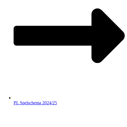
PL Spelschema 2024/25