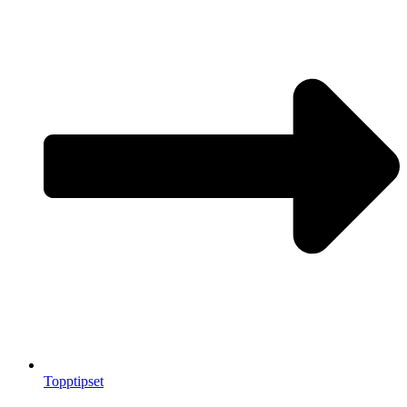
Topptipset