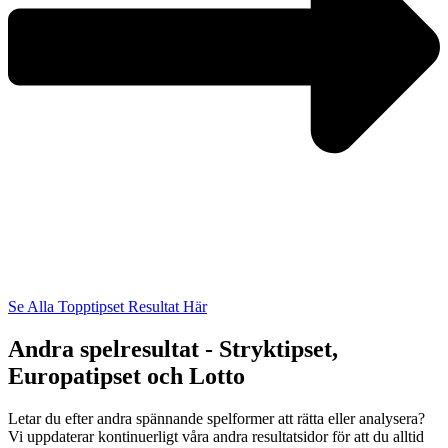
Se Alla Topptipset Resultat Här
Andra spelresultat - Stryktipset,
Europatipset och Lotto
Letar du efter andra spännande spelformer att rätta eller analysera?
Vi uppdaterar kontinuerligt våra andra resultatsidor för att du alltid