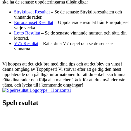
ska ha de senaste uppdateringarna tillgängliga:
Stryktipset Resultat
– Se de senaste Stryktipsresultaten och
vinnande rader.
Europatipset Resultat
– Uppdaterade resultat från Europatipset
varje vecka.
Lotto Resultat
– Se de senaste vinnande numren och rätta din
lottorad.
V75 Resultat
– Rätta dina V75-spel och se de senaste
vinnarna.
Vi hoppas att det gick bra med dina tips och att det blev en vinst i
denna omgång av Topptipset! Vi strävar efter att ge dig den mest
uppdaterade och pålitliga informationen för att du enkelt ska kunna
rätta dina rader och följa alla matcher. Tack för att du använder vår
tjänst, och lycka till i kommande omgångar!
Spelresultat