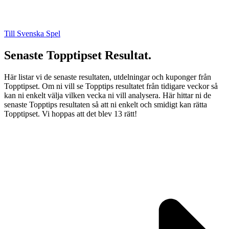
Till Svenska Spel
Senaste Topptipset Resultat.
Här listar vi de senaste resultaten, utdelningar och kuponger från
Topptipset. Om ni vill se Topptips resultatet från tidigare veckor så
kan ni enkelt välja vilken vecka ni vill analysera. Här hittar ni de
senaste Topptips resultaten så att ni enkelt och smidigt kan rätta
Topptipset. Vi hoppas att det blev 13 rätt!