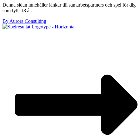
Denna sidan innehåller länkar till samarbetspartners och spel för dig
som fyllt 18 år.
By Aurora Consulting