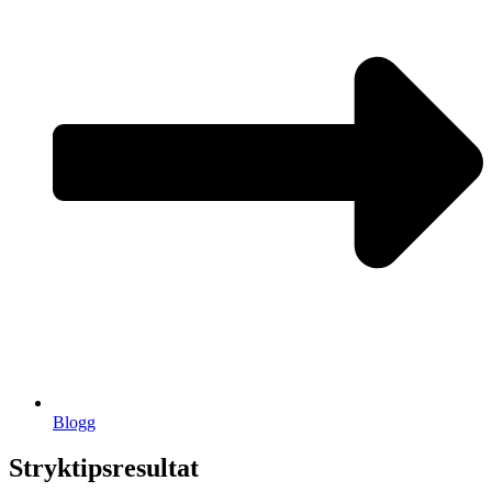
Blogg
Stryktipsresultat