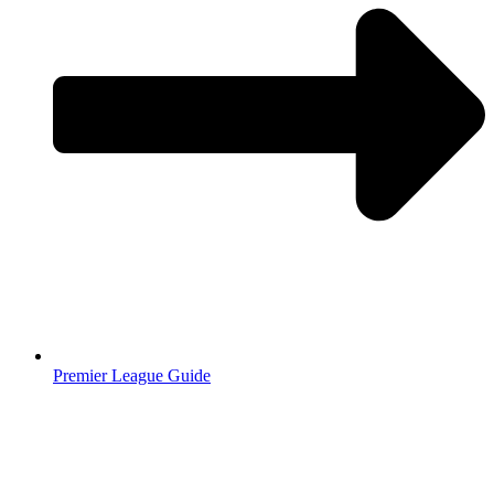
Premier League Guide