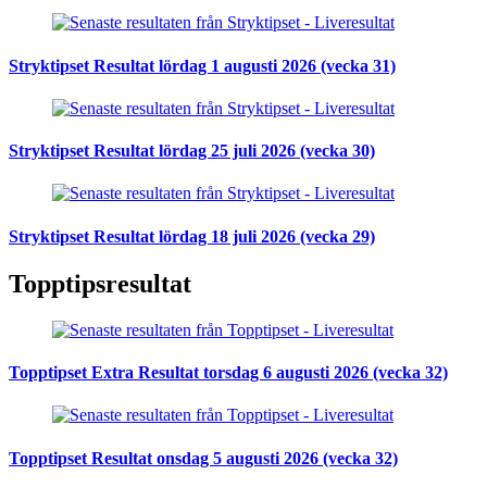
Stryktipset Resultat lördag 1 augusti 2026 (vecka 31)
Stryktipset Resultat lördag 25 juli 2026 (vecka 30)
Stryktipset Resultat lördag 18 juli 2026 (vecka 29)
Topptipsresultat
Topptipset Extra Resultat torsdag 6 augusti 2026 (vecka 32)
Topptipset Resultat onsdag 5 augusti 2026 (vecka 32)