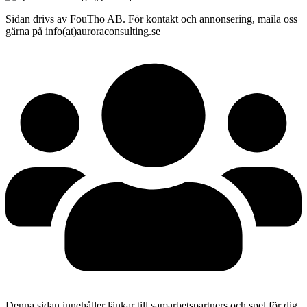
Sidan drivs av FouTho AB. För kontakt och annonsering, maila oss
gärna på info(at)auroraconsulting.se
Denna sidan innehåller länkar till samarbetspartners och spel för dig