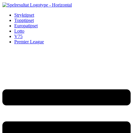
Hoppa
till
Stryktipset
innehåll
Topptipset
Europatipset
Lotto
V75
Premier League