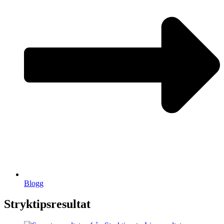
Blogg
Stryktipsresultat