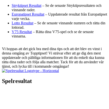
Stryktipset Resultat
– Se de senaste Stryktipsresultaten och
vinnande rader.
Europatipset Resultat
– Uppdaterade resultat från Europatipset
varje vecka.
Lotto Resultat
– Se de senaste vinnande numren och rätta din
lottorad.
V75 Resultat
– Rätta dina V75-spel och se de senaste
vinnarna.
Vi hoppas att det gick bra med dina tips och att det blev en vinst i
denna omgång av Topptipset! Vi strävar efter att ge dig den mest
uppdaterade och pålitliga informationen för att du enkelt ska kunna
rätta dina rader och följa alla matcher. Tack för att du använder vår
tjänst, och lycka till i kommande omgångar!
Spelresultat