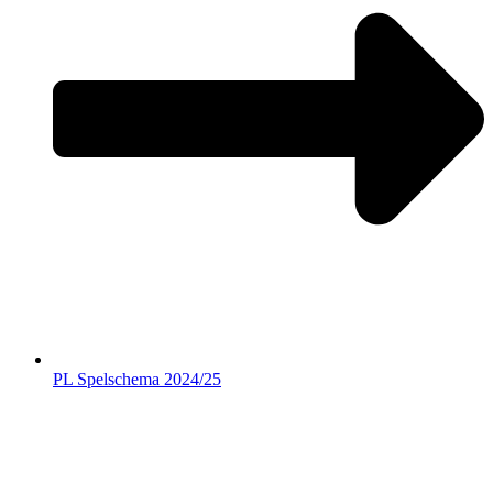
PL Spelschema 2024/25