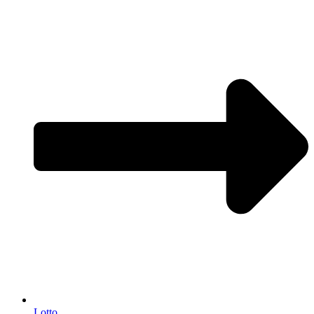
Lotto