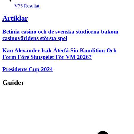
V75 Resultat
Artiklar
Betinia casino och de svenska studiorna bakom
casinovärldens största spel
Kan Alexander Isak Återfå Sin Kondition Och
Form Före Slutspelet För VM 2026?
Presidents Cup 2024
Guider