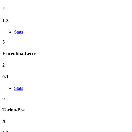
2
1-3
Stats
5
Fiorentina-Lecce
2
0-1
Stats
6
Torino-Pisa
X