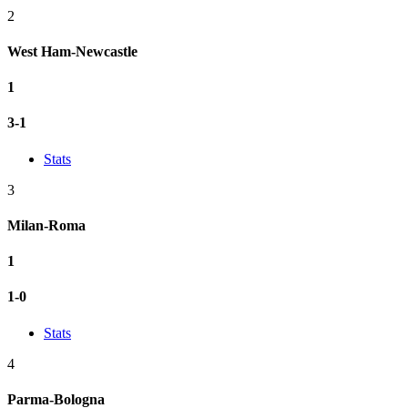
2
West Ham-Newcastle
1
3-1
Stats
3
Milan-Roma
1
1-0
Stats
4
Parma-Bologna