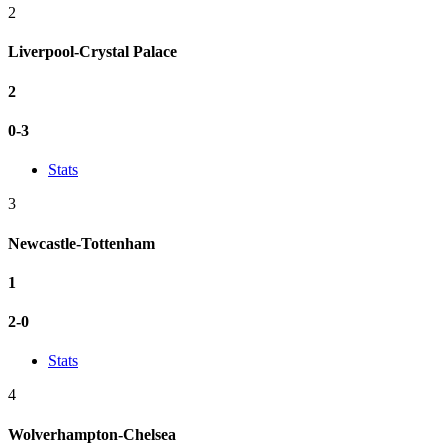
2
Liverpool-Crystal Palace
2
0-3
Stats
3
Newcastle-Tottenham
1
2-0
Stats
4
Wolverhampton-Chelsea