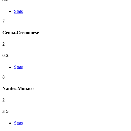
Stats
7
Genoa-Cremonese
2
0-2
Stats
8
Nantes-Monaco
2
3-5
Stats