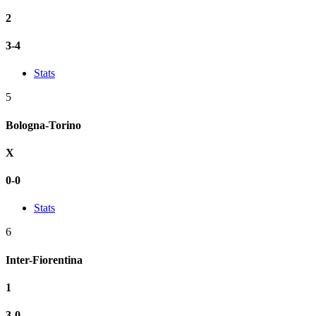
2
3-4
Stats
5
Bologna-Torino
X
0-0
Stats
6
Inter-Fiorentina
1
3-0