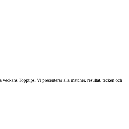
a veckans Topptips. Vi presenterar alla matcher, resultat, tecken och