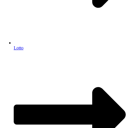
Lotto