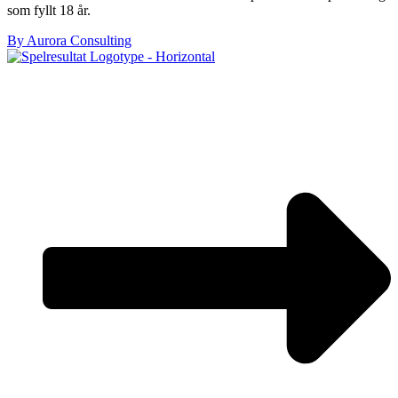
som fyllt 18 år.
By Aurora Consulting