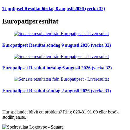
Topptipset Resultat lördag 8 augusti 2026 (vecka 32)
Europatipsresultat
Europatipset Resultat söndag 9 augusti 2026 (vecka 32)
Europatipset Resultat torsdag 6 augusti 2026 (vecka 32)
Europatipset Resultat söndag 2 augusti 2026 (vecka 31)
Har spelandet blivit ett problem? Ring 020-81 91 00 eller besök
stodlinjen.se.