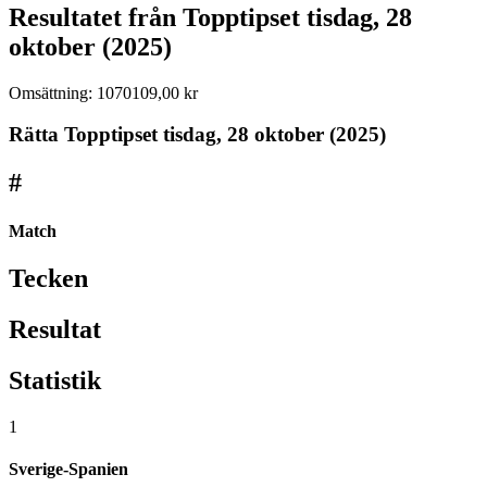
Resultatet från Topptipset
tisdag, 28
oktober (2025)
Omsättning:
1070109,00
kr
Rätta Topptipset
tisdag, 28 oktober (2025)
#
Match
Tecken
Resultat
Statistik
1
Sverige-Spanien