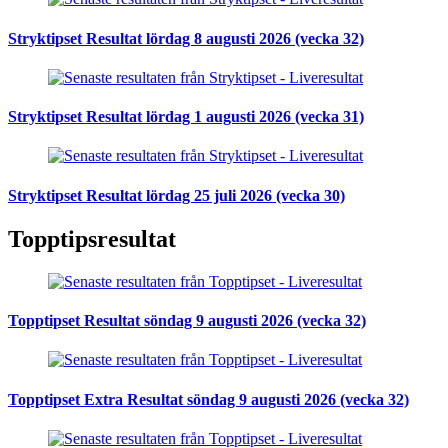
Stryktipset Resultat lördag 8 augusti 2026 (vecka 32)
Stryktipset Resultat lördag 1 augusti 2026 (vecka 31)
Stryktipset Resultat lördag 25 juli 2026 (vecka 30)
Topptipsresultat
Topptipset Resultat söndag 9 augusti 2026 (vecka 32)
Topptipset Extra Resultat söndag 9 augusti 2026 (vecka 32)