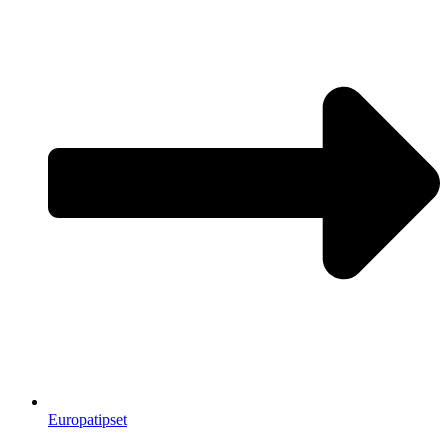
Europatipset