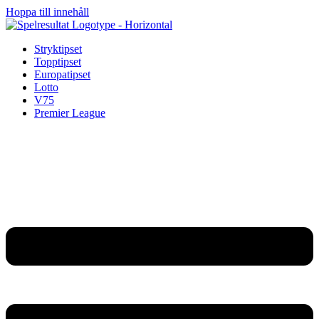
Hoppa till innehåll
Stryktipset
Topptipset
Europatipset
Lotto
V75
Premier League