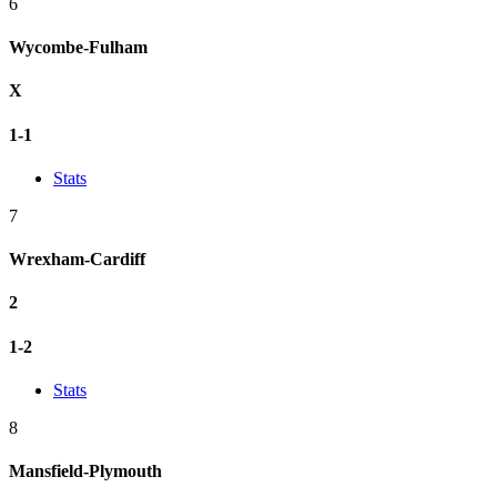
6
Wycombe-Fulham
X
1-1
Stats
7
Wrexham-Cardiff
2
1-2
Stats
8
Mansfield-Plymouth