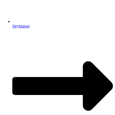
Stryktipset