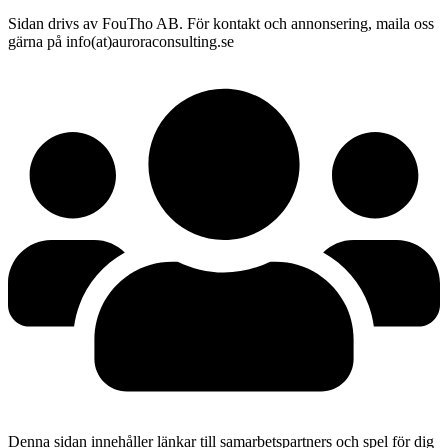
Sidan drivs av FouTho AB. För kontakt och annonsering, maila oss
gärna på info(at)auroraconsulting.se
Denna sidan innehåller länkar till samarbetspartners och spel för dig