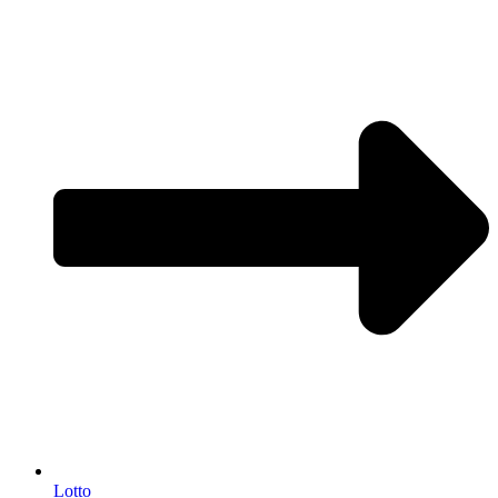
Lotto