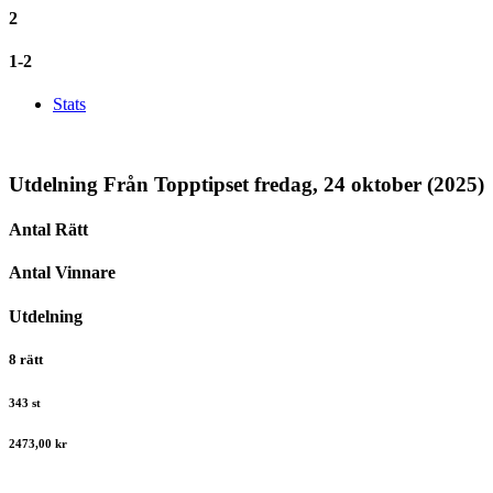
2
1-2
Stats
Utdelning Från Topptipset
fredag, 24 oktober (2025)
Antal Rätt
Antal Vinnare
Utdelning
8 rätt
343
st
2473,00
kr