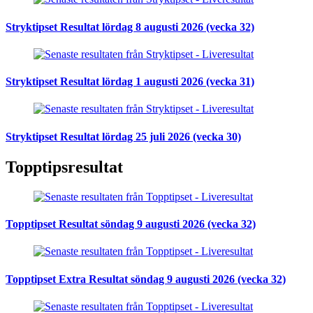
Stryktipset Resultat lördag 8 augusti 2026 (vecka 32)
Stryktipset Resultat lördag 1 augusti 2026 (vecka 31)
Stryktipset Resultat lördag 25 juli 2026 (vecka 30)
Topptipsresultat
Topptipset Resultat söndag 9 augusti 2026 (vecka 32)
Topptipset Extra Resultat söndag 9 augusti 2026 (vecka 32)