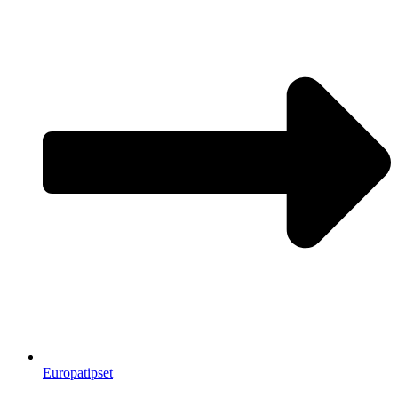
Europatipset