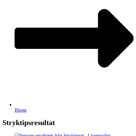
Blogg
Stryktipsresultat