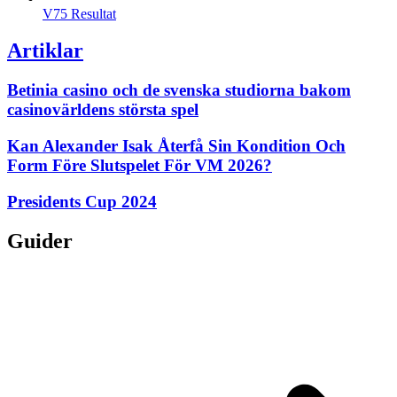
V75 Resultat
Artiklar
Betinia casino och de svenska studiorna bakom
casinovärldens största spel
Kan Alexander Isak Återfå Sin Kondition Och
Form Före Slutspelet För VM 2026?
Presidents Cup 2024
Guider