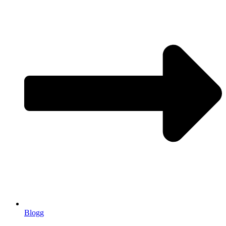
Blogg