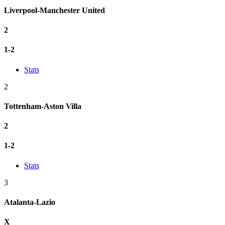
Liverpool-Manchester United
2
1-2
Stats
2
Tottenham-Aston Villa
2
1-2
Stats
3
Atalanta-Lazio
X