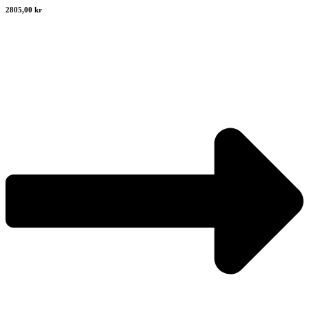
2805,00
kr