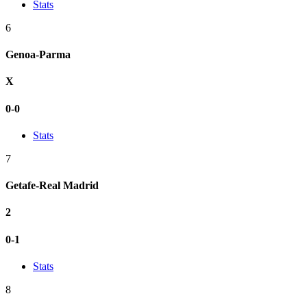
Stats
6
Genoa-Parma
X
0-0
Stats
7
Getafe-Real Madrid
2
0-1
Stats
8