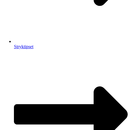
Stryktipset