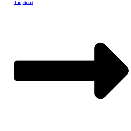
Topptipset