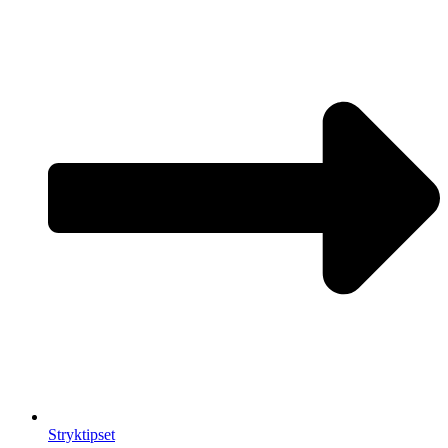
Stryktipset