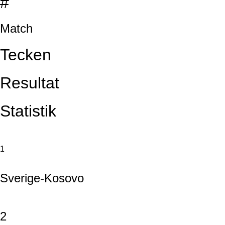
#
Match
Tecken
Resultat
Statistik
1
Sverige-Kosovo
2