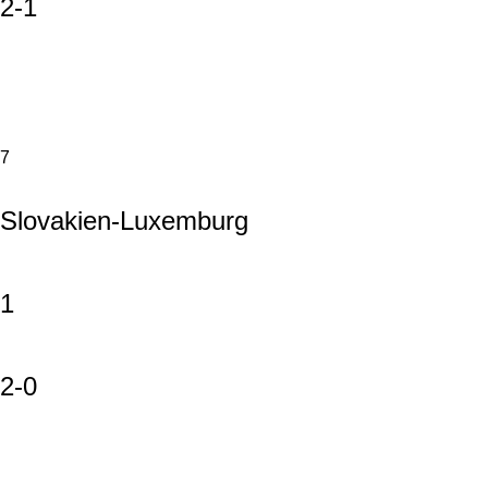
2-1
7
Slovakien-Luxemburg
1
2-0