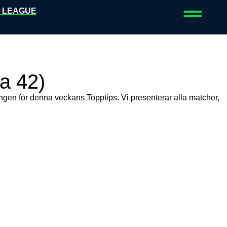
 LEAGUE
a 42)
ingen för denna veckans Topptips. Vi presenterar alla matcher,