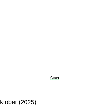
Stats
ktober (2025)