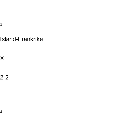
3
Island-Frankrike
X
2-2
4