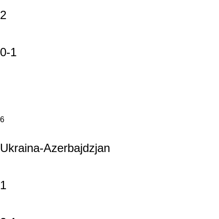
2
0-1
6
Ukraina-Azerbajdzjan
1