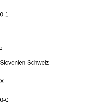
0-1
2
Slovenien-Schweiz
X
0-0