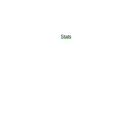
Stats