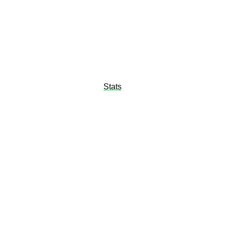
Stats