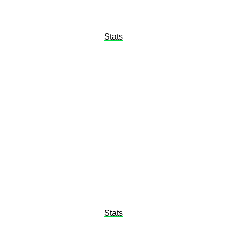
Stats
Stats