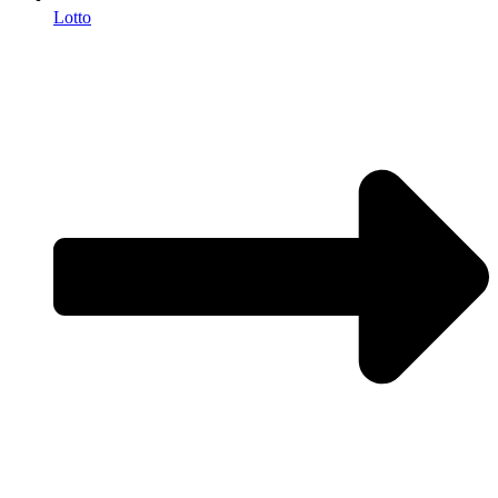
Lotto