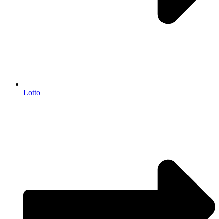
Lotto