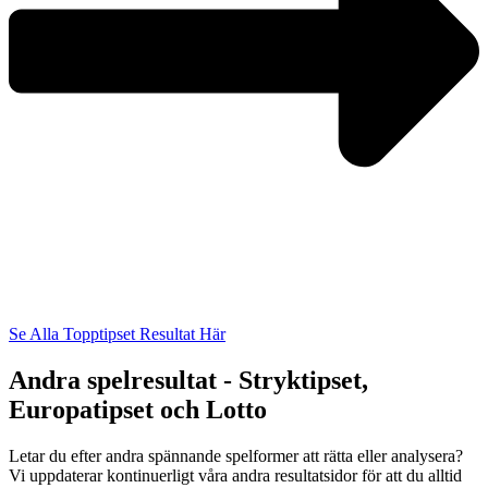
Se Alla Topptipset Resultat Här
Andra spelresultat - Stryktipset,
Europatipset och Lotto
Letar du efter andra spännande spelformer att rätta eller analysera?
Vi uppdaterar kontinuerligt våra andra resultatsidor för att du alltid