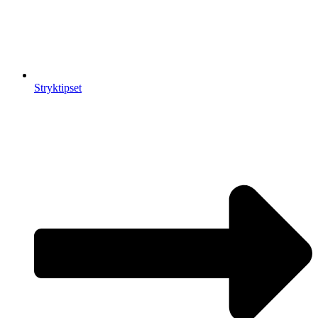
Stryktipset