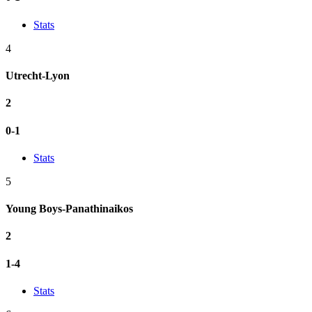
Stats
4
Utrecht-Lyon
2
0-1
Stats
5
Young Boys-Panathinaikos
2
1-4
Stats