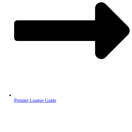
Premier League Guide