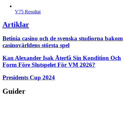
V75 Resultat
Artiklar
Betinia casino och de svenska studiorna bakom
casinovärldens största spel
Kan Alexander Isak Återfå Sin Kondition Och
Form Före Slutspelet För VM 2026?
Presidents Cup 2024
Guider