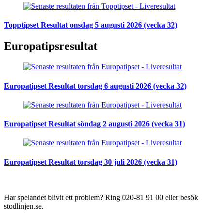
Topptipset Resultat onsdag 5 augusti 2026 (vecka 32)
Europatipsresultat
Europatipset Resultat torsdag 6 augusti 2026 (vecka 32)
Europatipset Resultat söndag 2 augusti 2026 (vecka 31)
Europatipset Resultat torsdag 30 juli 2026 (vecka 31)
Har spelandet blivit ett problem? Ring 020-81 91 00 eller besök
stodlinjen.se.