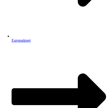
Europatipset