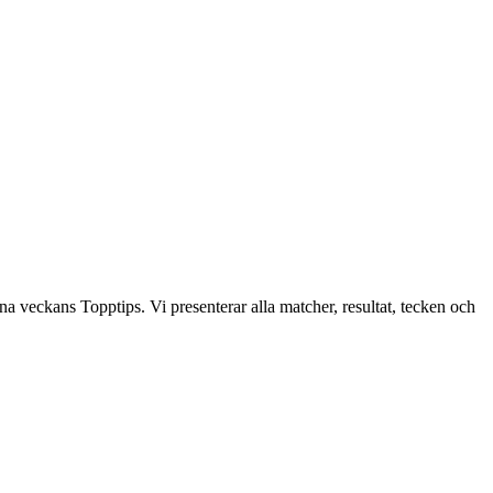
na veckans Topptips. Vi presenterar alla matcher, resultat, tecken och