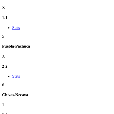
X
1-1
Stats
5
Puebla-Pachuca
X
2-2
Stats
6
Chivas-Necaxa
1