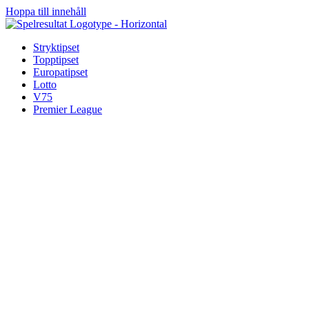
Hoppa till innehåll
Stryktipset
Topptipset
Europatipset
Lotto
V75
Premier League