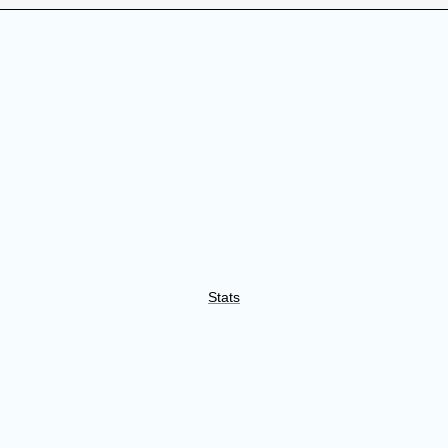
Stats