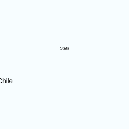
Stats
Chile