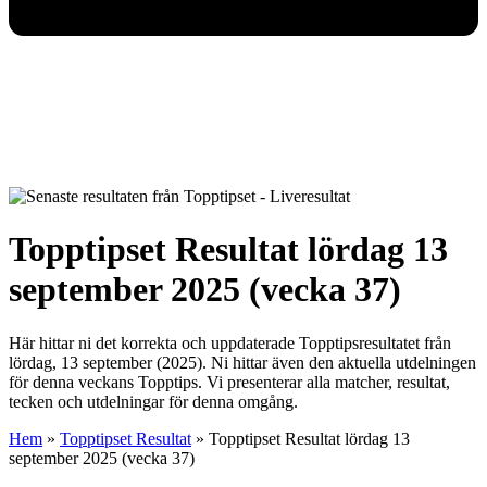
Topptipset Resultat lördag 13
september 2025 (vecka 37)
Här hittar ni det korrekta och uppdaterade Topptipsresultatet från
lördag, 13 september (2025). Ni hittar även den aktuella utdelningen
för denna veckans Topptips. Vi presenterar alla matcher, resultat,
tecken och utdelningar för denna omgång.
Hem
»
Topptipset Resultat
»
Topptipset Resultat lördag 13
september 2025 (vecka 37)