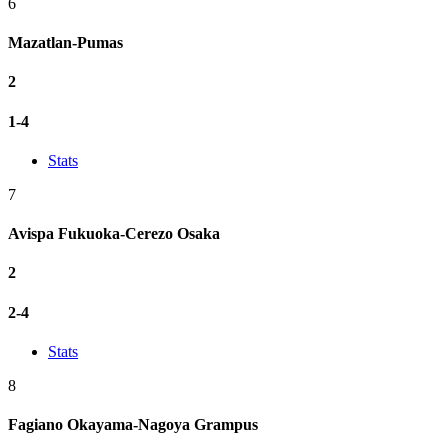
6
Mazatlan-Pumas
2
1-4
Stats
7
Avispa Fukuoka-Cerezo Osaka
2
2-4
Stats
8
Fagiano Okayama-Nagoya Grampus