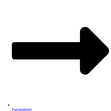
Europatipset