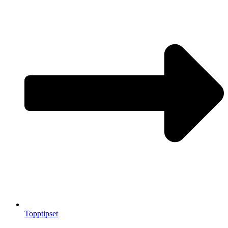
Topptipset