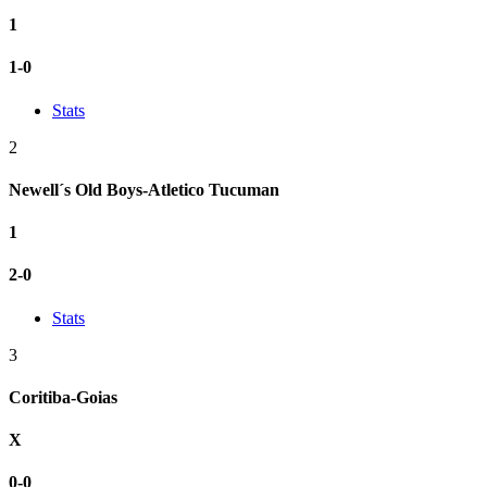
1
1-0
Stats
2
Newell´s Old Boys-Atletico Tucuman
1
2-0
Stats
3
Coritiba-Goias
X
0-0