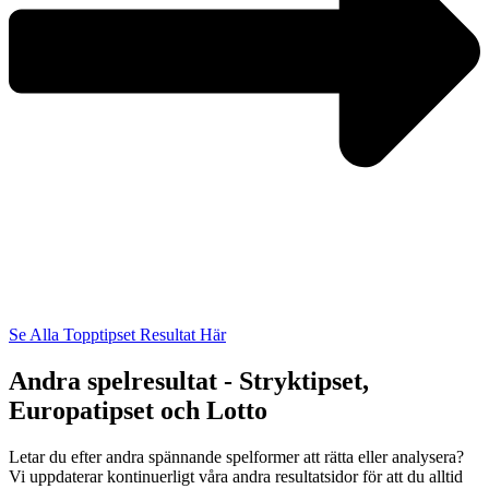
Se Alla Topptipset Resultat Här
Andra spelresultat - Stryktipset,
Europatipset och Lotto
Letar du efter andra spännande spelformer att rätta eller analysera?
Vi uppdaterar kontinuerligt våra andra resultatsidor för att du alltid