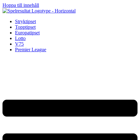
Hoppa till innehåll
Stryktipset
Topptipset
Europatipset
Lotto
V75
Premier League