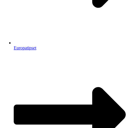
Europatipset