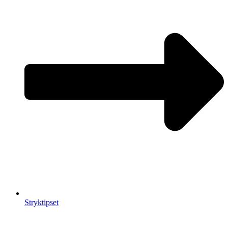
Stryktipset