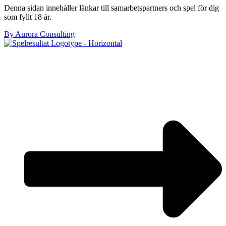
Denna sidan innehåller länkar till samarbetspartners och spel för dig
som fyllt 18 år.
By Aurora Consulting