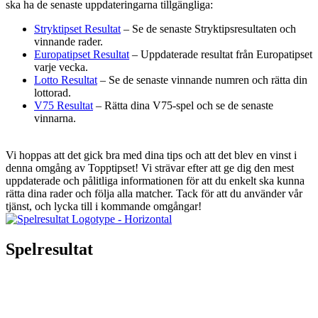
ska ha de senaste uppdateringarna tillgängliga:
Stryktipset Resultat
– Se de senaste Stryktipsresultaten och
vinnande rader.
Europatipset Resultat
– Uppdaterade resultat från Europatipset
varje vecka.
Lotto Resultat
– Se de senaste vinnande numren och rätta din
lottorad.
V75 Resultat
– Rätta dina V75-spel och se de senaste
vinnarna.
Vi hoppas att det gick bra med dina tips och att det blev en vinst i
denna omgång av Topptipset! Vi strävar efter att ge dig den mest
uppdaterade och pålitliga informationen för att du enkelt ska kunna
rätta dina rader och följa alla matcher. Tack för att du använder vår
tjänst, och lycka till i kommande omgångar!
Spelresultat