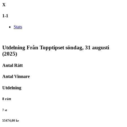
X
1-1
Stats
Utdelning Från Topptipset
söndag, 31 augusti
(2025)
Antal Rätt
Antal Vinnare
Utdelning
8 rätt
7
st
55474,00
kr