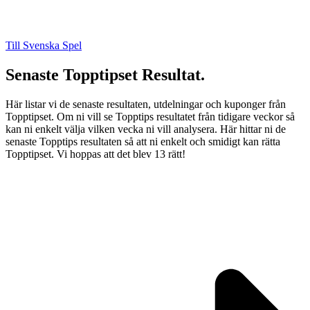
Till Svenska Spel
Senaste Topptipset Resultat.
Här listar vi de senaste resultaten, utdelningar och kuponger från
Topptipset. Om ni vill se Topptips resultatet från tidigare veckor så
kan ni enkelt välja vilken vecka ni vill analysera. Här hittar ni de
senaste Topptips resultaten så att ni enkelt och smidigt kan rätta
Topptipset. Vi hoppas att det blev 13 rätt!