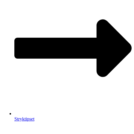
Stryktipset