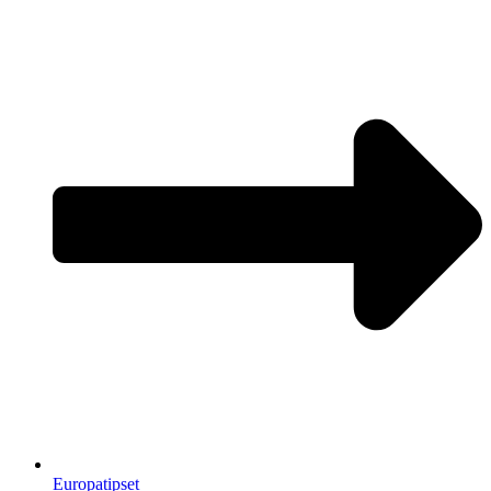
Europatipset