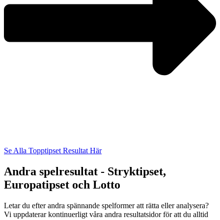
Se Alla Topptipset Resultat Här
Andra spelresultat - Stryktipset,
Europatipset och Lotto
Letar du efter andra spännande spelformer att rätta eller analysera?
Vi uppdaterar kontinuerligt våra andra resultatsidor för att du alltid