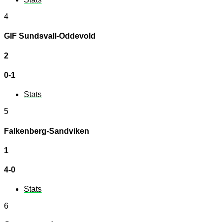
4
GIF Sundsvall-Oddevold
2
0-1
Stats
5
Falkenberg-Sandviken
1
4-0
Stats
6