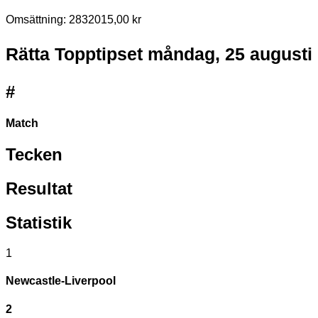
Omsättning:
2832015,00
kr
Rätta Topptipset
måndag, 25 augusti 
#
Match
Tecken
Resultat
Statistik
1
Newcastle-Liverpool
2