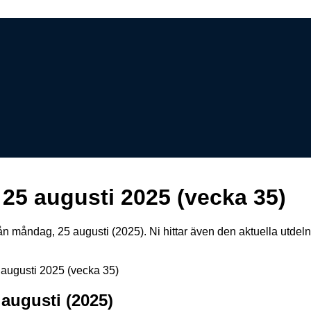
25 augusti 2025 (vecka 35)
från måndag, 25 augusti (2025). Ni hittar även den aktuella utdel
 augusti 2025 (vecka 35)
augusti (2025)