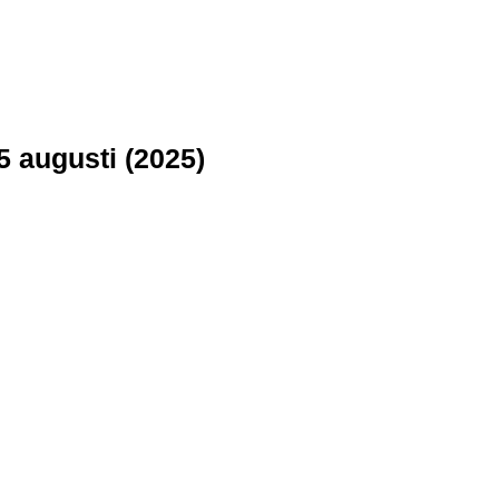
 augusti (2025)