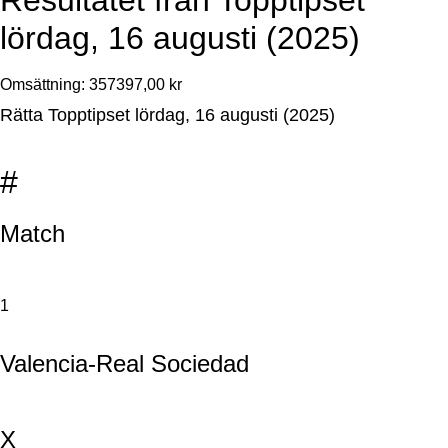
lördag, 16 augusti (2025)
Omsättning:
357397,00
kr
Rätta Topptipset
lördag, 16 augusti (2025)
#
Match
1
Valencia-Real Sociedad
X