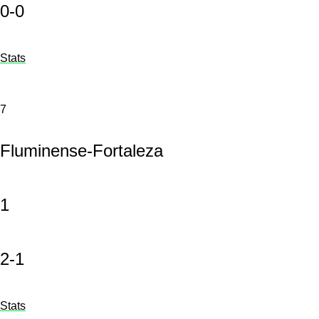
0-0
Stats
7
Fluminense-Fortaleza
1
2-1
Stats