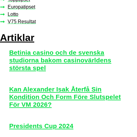
Europatipset
Lotto
V75 Resultat
Artiklar
Betinia casino och de svenska
studiorna bakom casinovärldens
största spel
Kan Alexander Isak Återfå Sin
Kondition Och Form Före Slutspelet
För VM 2026?
Presidents Cup 2024