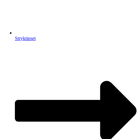
Stryktipset