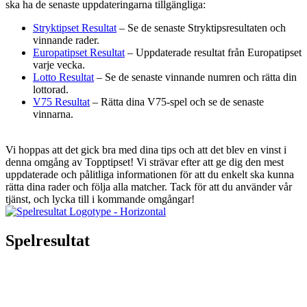
ska ha de senaste uppdateringarna tillgängliga:
Stryktipset Resultat
– Se de senaste Stryktipsresultaten och
vinnande rader.
Europatipset Resultat
– Uppdaterade resultat från Europatipset
varje vecka.
Lotto Resultat
– Se de senaste vinnande numren och rätta din
lottorad.
V75 Resultat
– Rätta dina V75-spel och se de senaste
vinnarna.
Vi hoppas att det gick bra med dina tips och att det blev en vinst i
denna omgång av Topptipset! Vi strävar efter att ge dig den mest
uppdaterade och pålitliga informationen för att du enkelt ska kunna
rätta dina rader och följa alla matcher. Tack för att du använder vår
tjänst, och lycka till i kommande omgångar!
Spelresultat