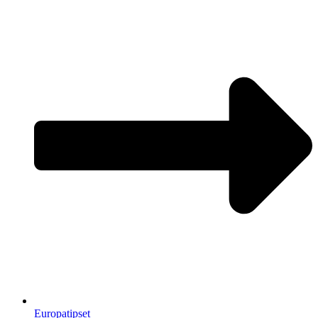
Europatipset