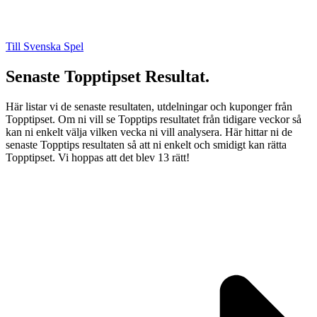
Till Svenska Spel
Senaste Topptipset Resultat.
Här listar vi de senaste resultaten, utdelningar och kuponger från
Topptipset. Om ni vill se Topptips resultatet från tidigare veckor så
kan ni enkelt välja vilken vecka ni vill analysera. Här hittar ni de
senaste Topptips resultaten så att ni enkelt och smidigt kan rätta
Topptipset. Vi hoppas att det blev 13 rätt!