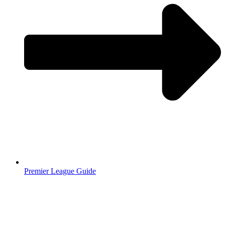
Premier League Guide