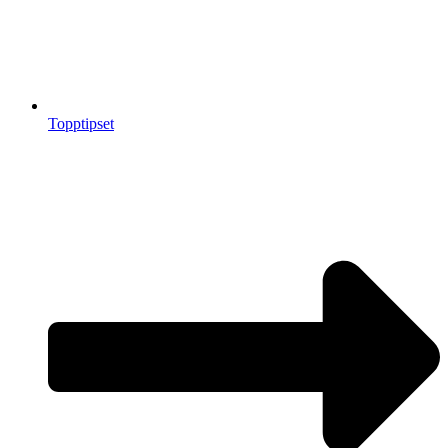
Topptipset