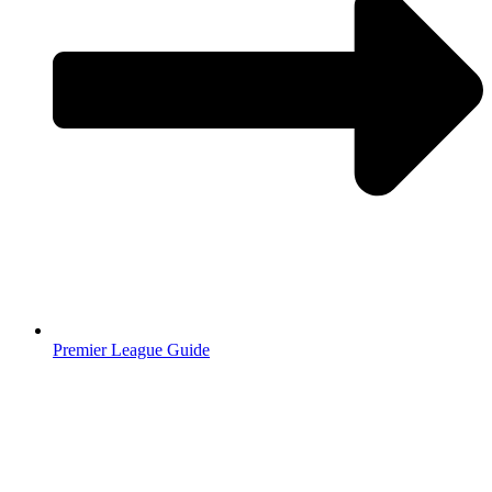
Premier League Guide