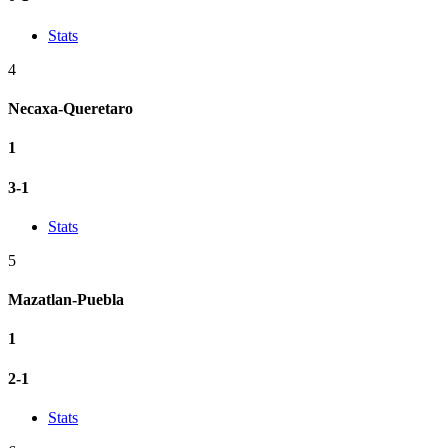
Stats
4
Necaxa-Queretaro
1
3-1
Stats
5
Mazatlan-Puebla
1
2-1
Stats