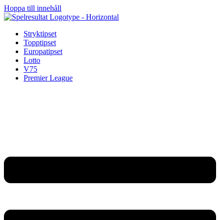
Hoppa till innehåll
Stryktipset
Topptipset
Europatipset
Lotto
V75
Premier League