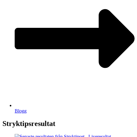
Blogg
Stryktipsresultat