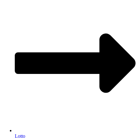
Lotto