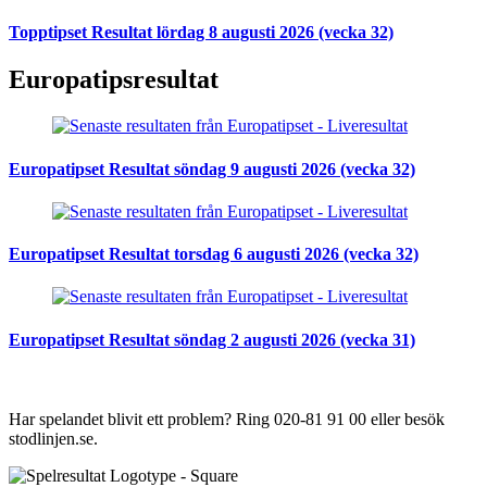
Topptipset Resultat lördag 8 augusti 2026 (vecka 32)
Europatipsresultat
Europatipset Resultat söndag 9 augusti 2026 (vecka 32)
Europatipset Resultat torsdag 6 augusti 2026 (vecka 32)
Europatipset Resultat söndag 2 augusti 2026 (vecka 31)
Har spelandet blivit ett problem? Ring 020-81 91 00 eller besök
stodlinjen.se.