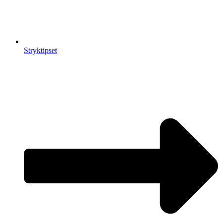
Stryktipset