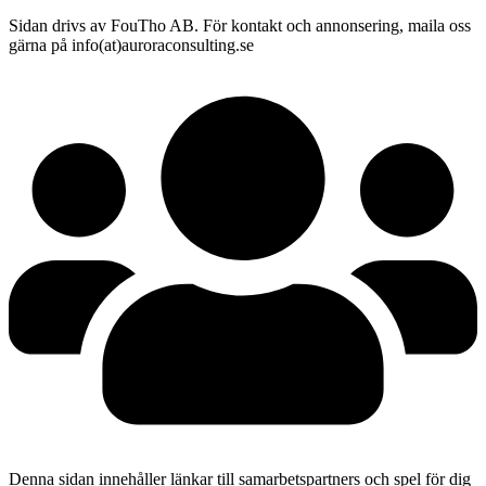
Sidan drivs av FouTho AB. För kontakt och annonsering, maila oss
gärna på info(at)auroraconsulting.se
Denna sidan innehåller länkar till samarbetspartners och spel för dig