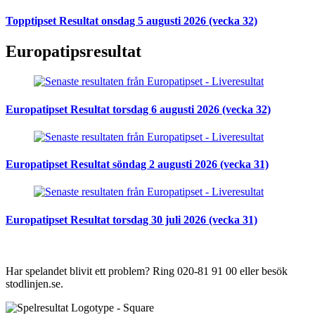
Topptipset Resultat onsdag 5 augusti 2026 (vecka 32)
Europatipsresultat
Europatipset Resultat torsdag 6 augusti 2026 (vecka 32)
Europatipset Resultat söndag 2 augusti 2026 (vecka 31)
Europatipset Resultat torsdag 30 juli 2026 (vecka 31)
Har spelandet blivit ett problem? Ring 020-81 91 00 eller besök
stodlinjen.se.