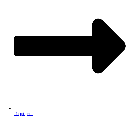
Topptipset