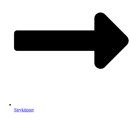
Stryktipset