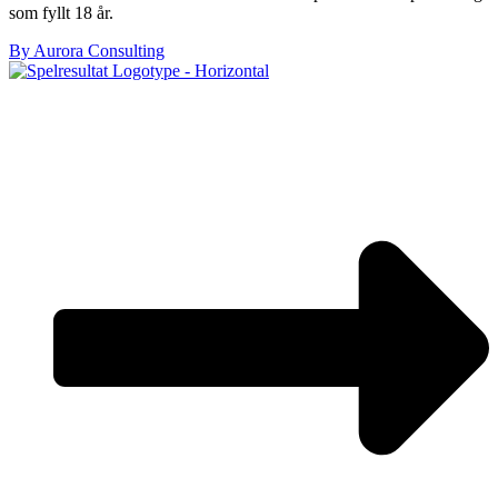
som fyllt 18 år.
By Aurora Consulting