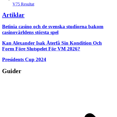
V75 Resultat
Artiklar
Betinia casino och de svenska studiorna bakom
casinovärldens största spel
Kan Alexander Isak Återfå Sin Kondition Och
Form Före Slutspelet För VM 2026?
Presidents Cup 2024
Guider