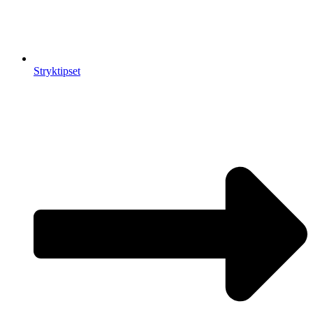
Stryktipset