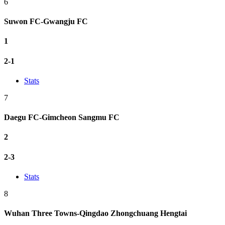
6
Suwon FC-Gwangju FC
1
2-1
Stats
7
Daegu FC-Gimcheon Sangmu FC
2
2-3
Stats
8
Wuhan Three Towns-Qingdao Zhongchuang Hengtai