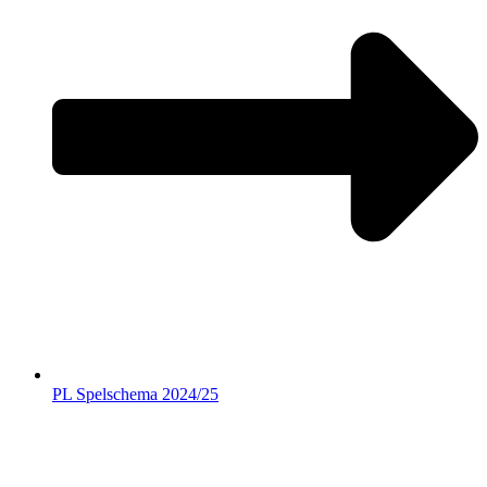
PL Spelschema 2024/25