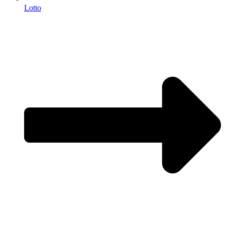
Lotto