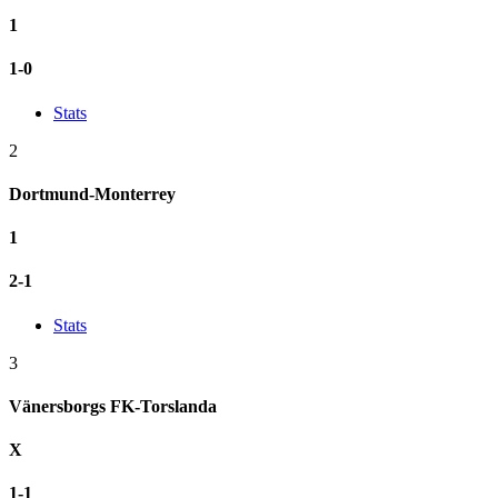
1
1-0
Stats
2
Dortmund-Monterrey
1
2-1
Stats
3
Vänersborgs FK-Torslanda
X
1-1