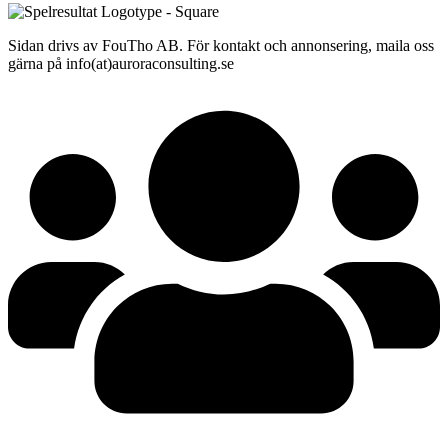
Sidan drivs av FouTho AB. För kontakt och annonsering, maila oss
gärna på info(at)auroraconsulting.se