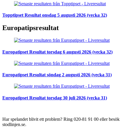
Topptipset Resultat onsdag 5 augusti 2026 (vecka 32)
Europatipsresultat
Europatipset Resultat torsdag 6 augusti 2026 (vecka 32)
Europatipset Resultat söndag 2 augusti 2026 (vecka 31)
Europatipset Resultat torsdag 30 juli 2026 (vecka 31)
Har spelandet blivit ett problem? Ring 020-81 91 00 eller besök
stodlinjen.se.