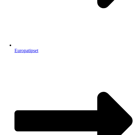
Europatipset