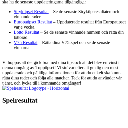
ska ha de senaste uppdateringarna tillgängliga:
Stryktipset Resultat
– Se de senaste Stryktipsresultaten och
vinnande rader.
Europatipset Resultat
– Uppdaterade resultat från Europatipset
varje vecka.
Lotto Resultat
– Se de senaste vinnande numren och rätta din
lottorad.
V75 Resultat
– Rätta dina V75-spel och se de senaste
vinnarna.
Vi hoppas att det gick bra med dina tips och att det blev en vinst i
denna omgång av Topptipset! Vi strävar efter att ge dig den mest
uppdaterade och pålitliga informationen för att du enkelt ska kunna
rätta dina rader och följa alla matcher. Tack för att du använder vår
tjänst, och lycka till i kommande omgångar!
Spelresultat