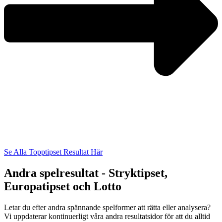
Se Alla Topptipset Resultat Här
Andra spelresultat - Stryktipset,
Europatipset och Lotto
Letar du efter andra spännande spelformer att rätta eller analysera?
Vi uppdaterar kontinuerligt våra andra resultatsidor för att du alltid