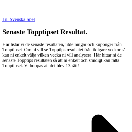
Till Svenska Spel
Senaste Topptipset Resultat.
Här listar vi de senaste resultaten, utdelningar och kuponger från
Topptipset. Om ni vill se Topptips resultatet från tidigare veckor så
kan ni enkelt välja vilken vecka ni vill analysera. Här hittar ni de
senaste Topptips resultaten så att ni enkelt och smidigt kan rätta
Topptipset. Vi hoppas att det blev 13 rätt!