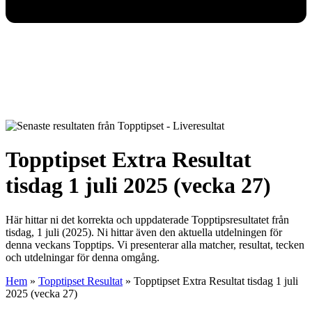
Topptipset Extra Resultat
tisdag 1 juli 2025 (vecka 27)
Här hittar ni det korrekta och uppdaterade Topptipsresultatet från
tisdag, 1 juli (2025). Ni hittar även den aktuella utdelningen för
denna veckans Topptips. Vi presenterar alla matcher, resultat, tecken
och utdelningar för denna omgång.
Hem
»
Topptipset Resultat
»
Topptipset Extra Resultat tisdag 1 juli
2025 (vecka 27)