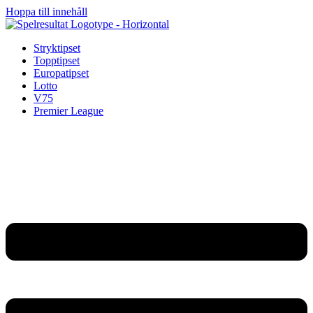
Hoppa till innehåll
Stryktipset
Topptipset
Europatipset
Lotto
V75
Premier League