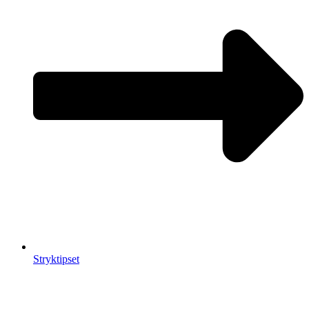
Stryktipset