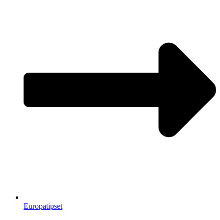
Europatipset