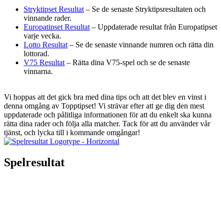
Stryktipset Resultat
– Se de senaste Stryktipsresultaten och
vinnande rader.
Europatipset Resultat
– Uppdaterade resultat från Europatipset
varje vecka.
Lotto Resultat
– Se de senaste vinnande numren och rätta din
lottorad.
V75 Resultat
– Rätta dina V75-spel och se de senaste
vinnarna.
Vi hoppas att det gick bra med dina tips och att det blev en vinst i
denna omgång av Topptipset! Vi strävar efter att ge dig den mest
uppdaterade och pålitliga informationen för att du enkelt ska kunna
rätta dina rader och följa alla matcher. Tack för att du använder vår
tjänst, och lycka till i kommande omgångar!
Spelresultat