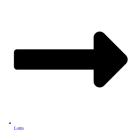
Lotto