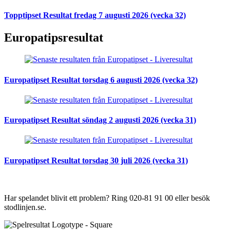
Topptipset Resultat fredag 7 augusti 2026 (vecka 32)
Europatipsresultat
Europatipset Resultat torsdag 6 augusti 2026 (vecka 32)
Europatipset Resultat söndag 2 augusti 2026 (vecka 31)
Europatipset Resultat torsdag 30 juli 2026 (vecka 31)
Har spelandet blivit ett problem? Ring 020-81 91 00 eller besök
stodlinjen.se.