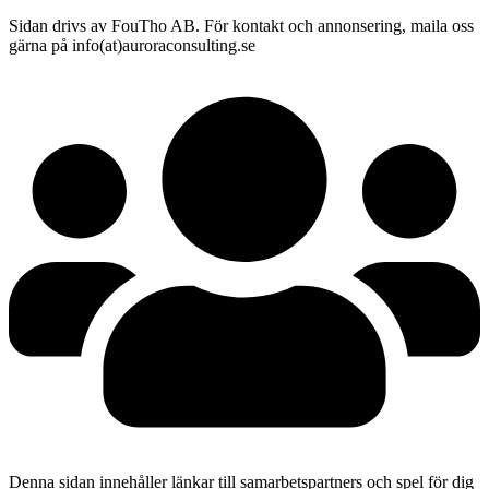
Sidan drivs av FouTho AB. För kontakt och annonsering, maila oss
gärna på info(at)auroraconsulting.se
Denna sidan innehåller länkar till samarbetspartners och spel för dig