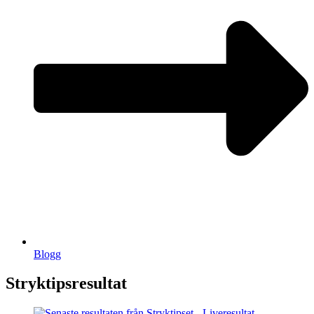
Blogg
Stryktipsresultat