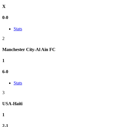
X
0-0
Stats
2
Manchester City-Al Ain FC
1
6-0
Stats
3
USA-Haiti
1
2-1