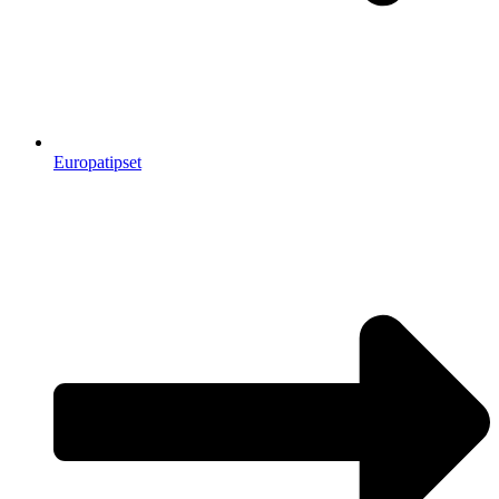
Europatipset