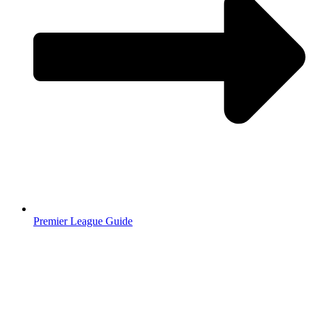
Premier League Guide