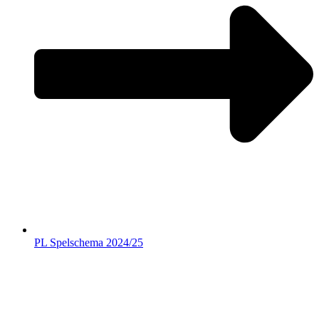
PL Spelschema 2024/25