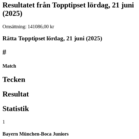
Resultatet från Topptipset
lördag, 21 juni
(2025)
Omsättning:
141086,00
kr
Rätta Topptipset
lördag, 21 juni (2025)
#
Match
Tecken
Resultat
Statistik
1
Bayern München-Boca Juniors