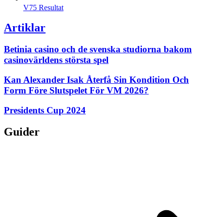
V75 Resultat
Artiklar
Betinia casino och de svenska studiorna bakom
casinovärldens största spel
Kan Alexander Isak Återfå Sin Kondition Och
Form Före Slutspelet För VM 2026?
Presidents Cup 2024
Guider