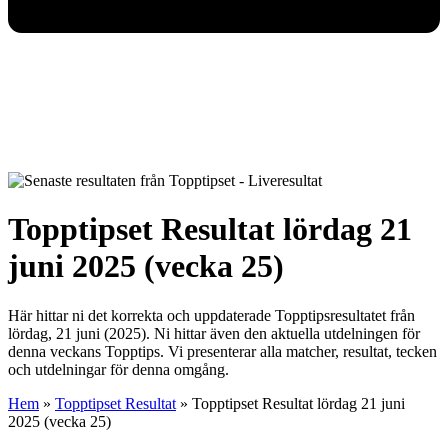
Topptipset Resultat lördag 21
juni 2025 (vecka 25)
Här hittar ni det korrekta och uppdaterade Topptipsresultatet från
lördag, 21 juni (2025). Ni hittar även den aktuella utdelningen för
denna veckans Topptips. Vi presenterar alla matcher, resultat, tecken
och utdelningar för denna omgång.
Hem
»
Topptipset Resultat
»
Topptipset Resultat lördag 21 juni
2025 (vecka 25)