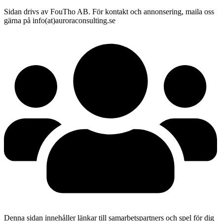
Sidan drivs av FouTho AB. För kontakt och annonsering, maila oss
gärna på info(at)auroraconsulting.se
Denna sidan innehåller länkar till samarbetspartners och spel för dig