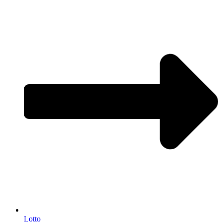
Lotto