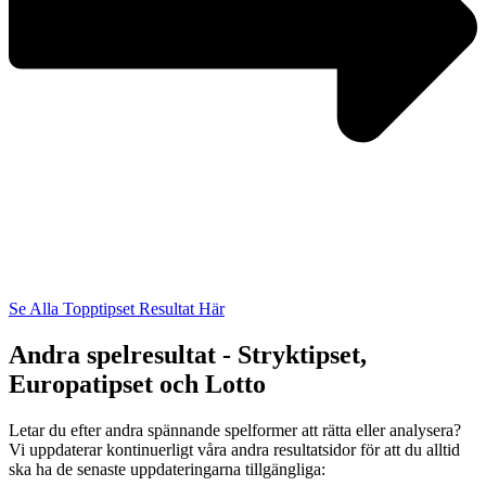
Se Alla Topptipset Resultat Här
Andra spelresultat - Stryktipset,
Europatipset och Lotto
Letar du efter andra spännande spelformer att rätta eller analysera?
Vi uppdaterar kontinuerligt våra andra resultatsidor för att du alltid
ska ha de senaste uppdateringarna tillgängliga: