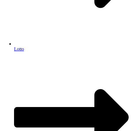
Lotto