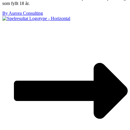
som fyllt 18 år.
By Aurora Consulting