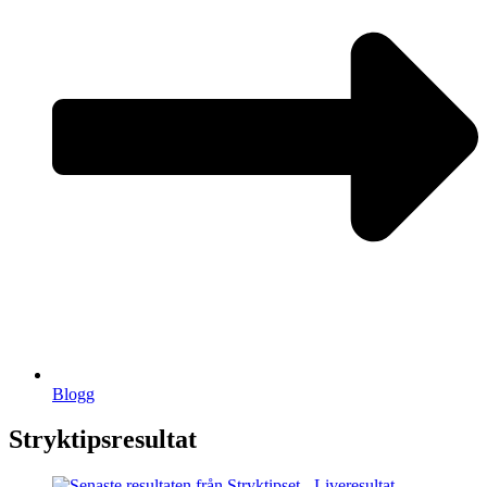
Blogg
Stryktipsresultat