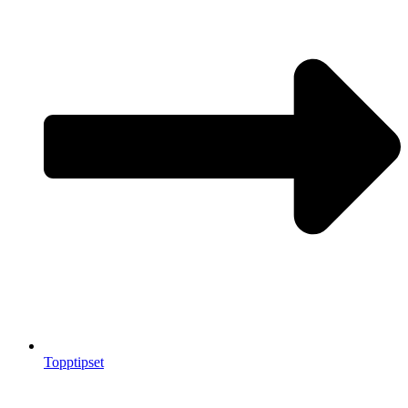
Topptipset