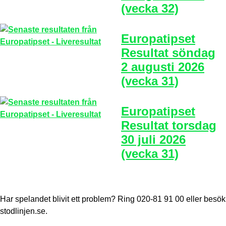
(vecka 32)
Europatipset
Resultat söndag
2 augusti 2026
(vecka 31)
Europatipset
Resultat torsdag
30 juli 2026
(vecka 31)
Har spelandet blivit ett problem? Ring 020-81 91 00 eller besök
stodlinjen.se.