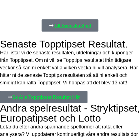
Till Svenska Spel
Senaste Topptipset Resultat.
Här listar vi de senaste resultaten, utdelningar och kuponger
från Topptipset. Om ni vill se Topptips resultatet från tidigare
veckor så kan ni enkelt välja vilken vecka ni vill analysera. Här
hittar ni de senaste Topptips resultaten så att ni enkelt och
smidigt kan rätta Topptipset. Vi hoppas att det blev 13 rätt!
Se Alla Topptipset Resultat Här
Andra spelresultat - Stryktipset,
Europatipset och Lotto
Letar du efter andra spännande spelformer att rätta eller
analysera? Vi uppdaterar kontinuerligt våra andra resultatsidor