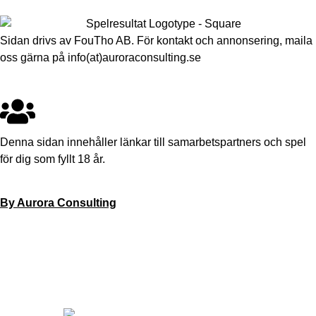
Sidan drivs av FouTho AB. För kontakt och annonsering, maila
oss gärna på info(at)auroraconsulting.se
Denna sidan innehåller länkar till samarbetspartners och spel
för dig som fyllt 18 år.
By Aurora Consulting