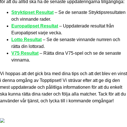
för att du alltid ska ha de senaste uppdateringarna tillgängliga:
Stryktipset Resultat
– Se de senaste Stryktipsresultaten
och vinnande rader.
Europatipset Resultat
– Uppdaterade resultat från
Europatipset varje vecka.
Lotto Resultat
– Se de senaste vinnande numren och
rätta din lottorad.
V75 Resultat
– Rätta dina V75-spel och se de senaste
vinnarna.
Vi hoppas att det gick bra med dina tips och att det blev en vinst
i denna omgång av Topptipset! Vi strävar efter att ge dig den
mest uppdaterade och pålitliga informationen för att du enkelt
ska kunna rätta dina rader och följa alla matcher. Tack för att du
använder vår tjänst, och lycka till i kommande omgångar!