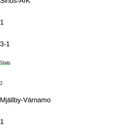
Sirius-AIK
1
3-1
Stats
2
Mjällby-Värnamo
1