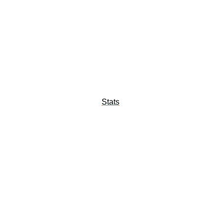
Stats