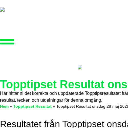
Topptipset Resultat ons
Här hittar ni det korrekta och uppdaterade Topptipsresultatet fr
resultat, tecken och utdelningar för denna omgång.
Hem
»
Topptipset Resultat
»
Topptipset Resultat onsdag 28 maj 202
Resultatet från Topptipset
onsd