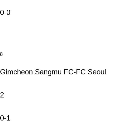
0-0
8
Gimcheon Sangmu FC-FC Seoul
2
0-1