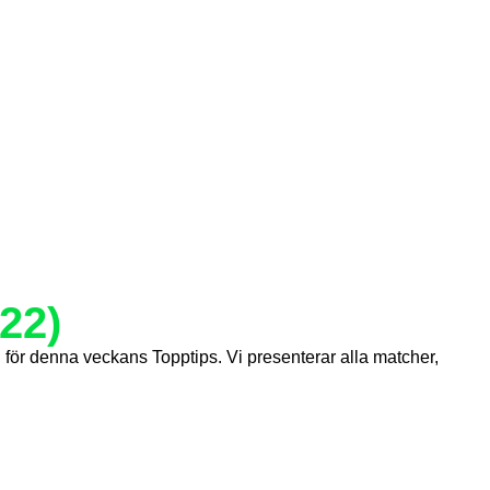
22)
n för denna veckans Topptips. Vi presenterar alla matcher,