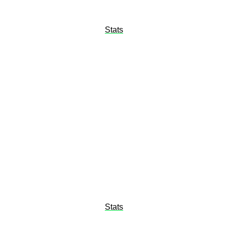
Stats
Stats