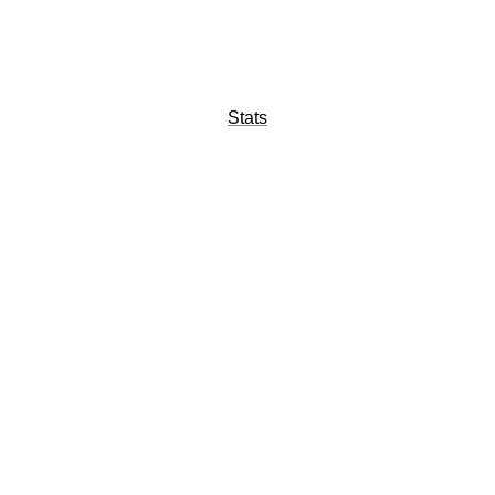
Stats