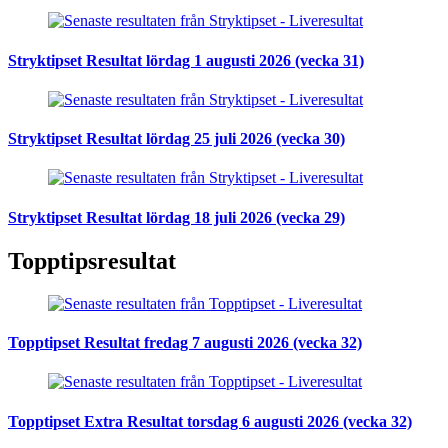
Stryktipset Resultat lördag 1 augusti 2026 (vecka 31)
Stryktipset Resultat lördag 25 juli 2026 (vecka 30)
Stryktipset Resultat lördag 18 juli 2026 (vecka 29)
Topptipsresultat
Topptipset Resultat fredag 7 augusti 2026 (vecka 32)
Topptipset Extra Resultat torsdag 6 augusti 2026 (vecka 32)