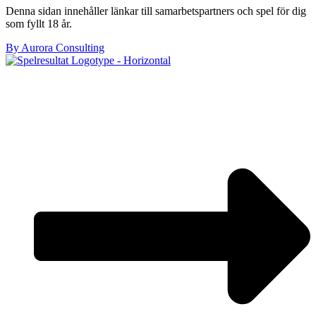
Denna sidan innehåller länkar till samarbetspartners och spel för dig
som fyllt 18 år.
By Aurora Consulting