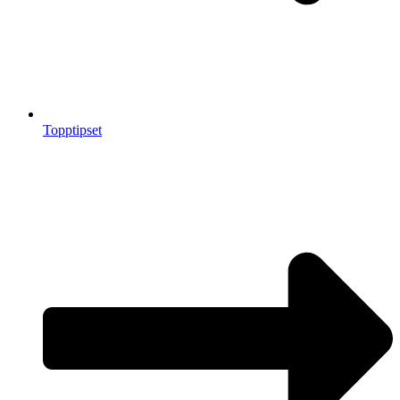
Topptipset