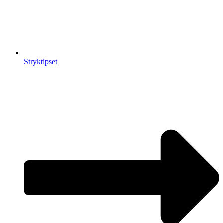
Stryktipset