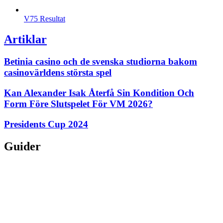
V75 Resultat
Artiklar
Betinia casino och de svenska studiorna bakom
casinovärldens största spel
Kan Alexander Isak Återfå Sin Kondition Och
Form Före Slutspelet För VM 2026?
Presidents Cup 2024
Guider