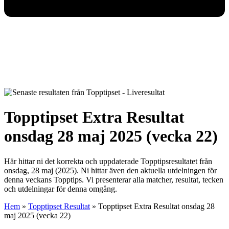
Topptipset Extra Resultat
onsdag 28 maj 2025 (vecka 22)
Här hittar ni det korrekta och uppdaterade Topptipsresultatet från
onsdag, 28 maj (2025). Ni hittar även den aktuella utdelningen för
denna veckans Topptips. Vi presenterar alla matcher, resultat, tecken
och utdelningar för denna omgång.
Hem
»
Topptipset Resultat
»
Topptipset Extra Resultat onsdag 28
maj 2025 (vecka 22)