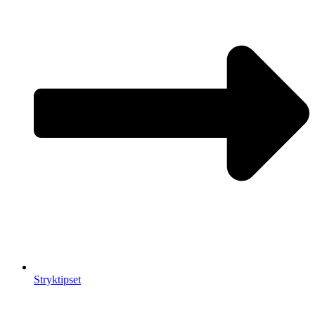
Stryktipset