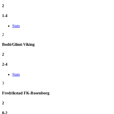
2
1-4
Stats
2
Bodö/Glimt-Viking
2
2-4
Stats
3
Fredrikstad FK-Rosenborg
2
0-2