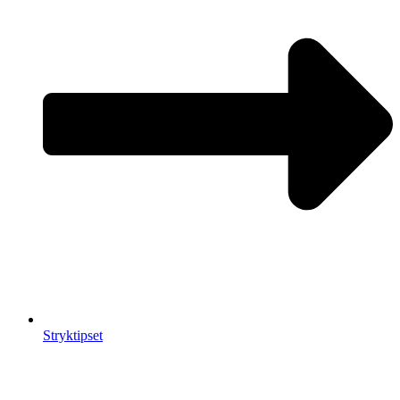
Stryktipset