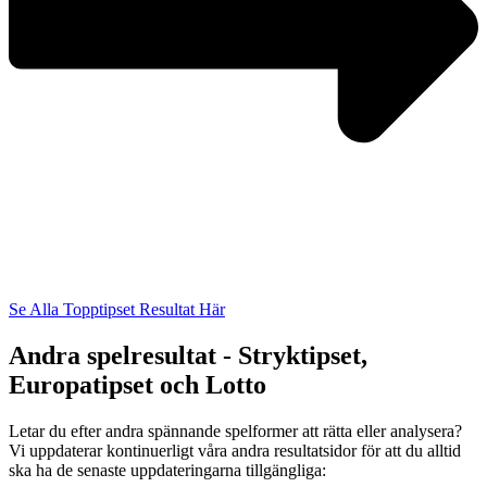
Se Alla Topptipset Resultat Här
Andra spelresultat - Stryktipset,
Europatipset och Lotto
Letar du efter andra spännande spelformer att rätta eller analysera?
Vi uppdaterar kontinuerligt våra andra resultatsidor för att du alltid
ska ha de senaste uppdateringarna tillgängliga: