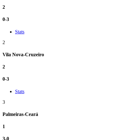
2
0-3
Stats
2
Vila Nova-Cruzeiro
2
0-3
Stats
3
Palmeiras-Ceará
1
3-0