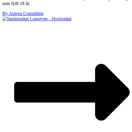
som fyllt 18 år.
By Aurora Consulting