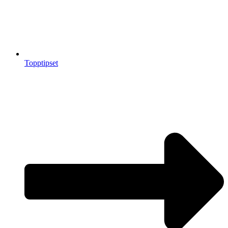
Topptipset