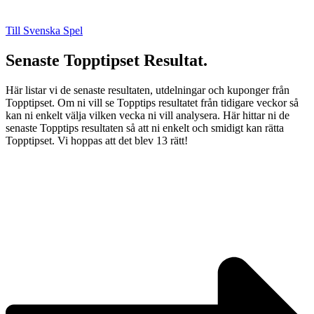
Till Svenska Spel
Senaste Topptipset Resultat.
Här listar vi de senaste resultaten, utdelningar och kuponger från
Topptipset. Om ni vill se Topptips resultatet från tidigare veckor så
kan ni enkelt välja vilken vecka ni vill analysera. Här hittar ni de
senaste Topptips resultaten så att ni enkelt och smidigt kan rätta
Topptipset. Vi hoppas att det blev 13 rätt!