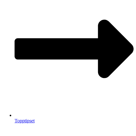
Topptipset