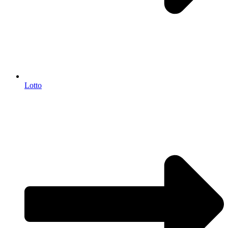
Lotto