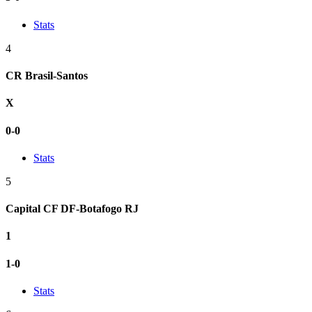
Stats
4
CR Brasil-Santos
X
0-0
Stats
5
Capital CF DF-Botafogo RJ
1
1-0
Stats