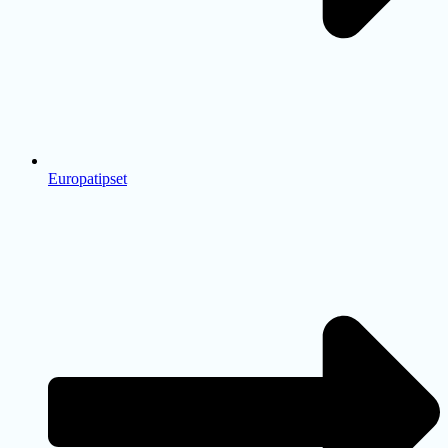
Europatipset