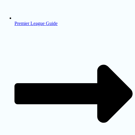
Premier League Guide