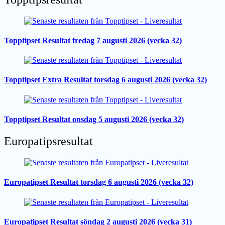
Topptipset Resultat fredag 7 augusti 2026 (vecka 32)
Topptipset Extra Resultat torsdag 6 augusti 2026 (vecka 32)
Topptipset Resultat onsdag 5 augusti 2026 (vecka 32)
Europatipsresultat
Europatipset Resultat torsdag 6 augusti 2026 (vecka 32)
Europatipset Resultat söndag 2 augusti 2026 (vecka 31)