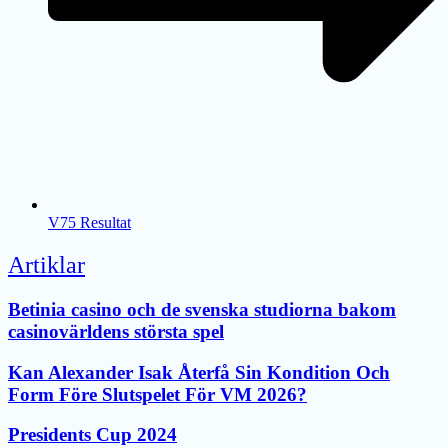
V75 Resultat
Artiklar
Betinia casino och de svenska studiorna bakom
casinovärldens största spel
Kan Alexander Isak Återfå Sin Kondition Och
Form Före Slutspelet För VM 2026?
Presidents Cup 2024