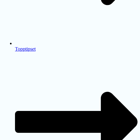
Topptipset