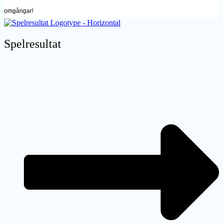
omgångar!
Spelresultat