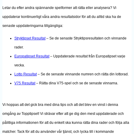
Letar du efter andra spännande spelformer att rätta eller analysera? Vi
uppdaterar kontinuerligt våra andra resultatsidor för att du alltid ska ha de
senaste uppdateringarna tillgängliga:
Stryktipset Resultat
– Se de senaste Stryktipsresultaten och vinnande
rader.
Europatipset Resultat
– Uppdaterade resultat från Europatipset varje
vecka.
Lotto Resultat
– Se de senaste vinnande numren och rätta din lottorad.
V75 Resultat
– Rätta dina V75-spel och se de senaste vinnarna.
Vi hoppas att det gick bra med dina tips och att det blev en vinst i denna
omgång av Topptipset! Vi strävar efter att ge dig den mest uppdaterade och
pålitliga informationen för att du enkelt ska kunna rätta dina rader och följa alla
matcher. Tack för att du använder vår tjänst, och lycka till i kommande