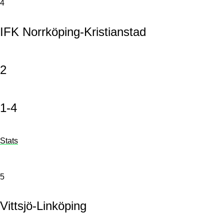
4
IFK Norrköping-Kristianstad
2
1-4
Stats
5
Vittsjö-Linköping