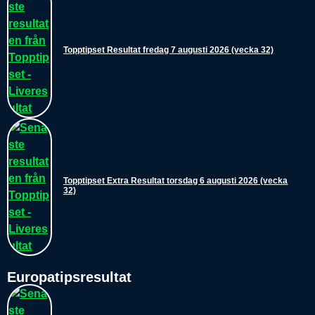
Topptipset Resultat fredag 7 augusti 2026 (vecka 32)
Topptipset Extra Resultat torsdag 6 augusti 2026 (vecka
32)
Europatipsresultat