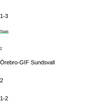
1-3
Stats
2
Örebro-GIF Sundsvall
2
1-2