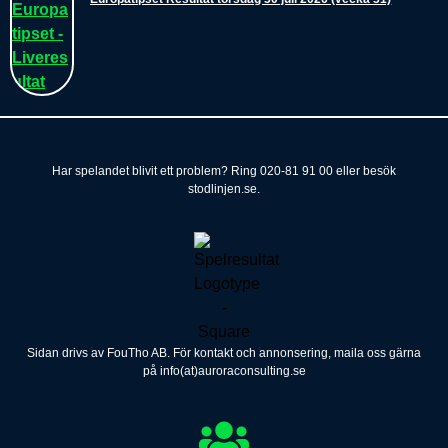
Har spelandet blivit ett problem? Ring 020-81 91 00 eller besök
stodlinjen.se.
Sidan drivs av FouTho AB. För kontakt och annonsering, maila oss gärna
på info(at)auroraconsulting.se