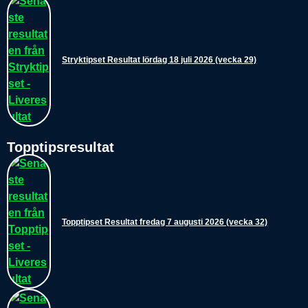
Stryktipset Resultat lördag 18 juli 2026 (vecka 29)
Topptipsresultat
Topptipset Resultat fredag 7 augusti 2026 (vecka 32)