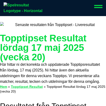
Topptipset Resultat
lördag 17 maj 2025
(vecka 20)
Här hittar ni det korrekta och uppdaterade Topptipsresultatet
från lördag, 17 maj (2025). Ni hittar även den aktuella
utdelningen för denna veckans Topptips. Vi presenterar alla
matcher, resultat, tecken och utdelningar för denna omgång.
Hem
»
Topptipset Resultat
»
Topptipset Resultat lördag 17 maj 2025
(vecka 20)
Resultatet från Topptipset