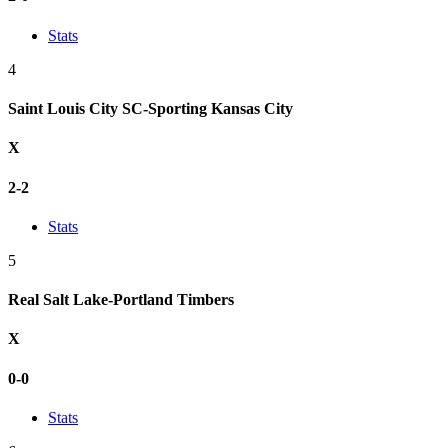
Stats
4
Saint Louis City SC-Sporting Kansas City
X
2-2
Stats
5
Real Salt Lake-Portland Timbers
X
0-0
Stats