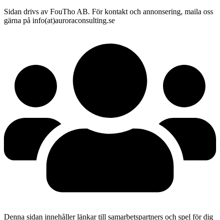
Sidan drivs av FouTho AB. För kontakt och annonsering, maila oss
gärna på info(at)auroraconsulting.se
Denna sidan innehåller länkar till samarbetspartners och spel för dig