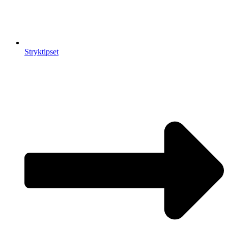
Stryktipset