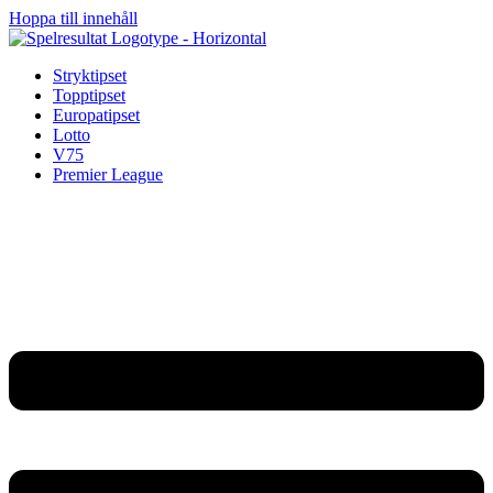
Hoppa till innehåll
Stryktipset
Topptipset
Europatipset
Lotto
V75
Premier League