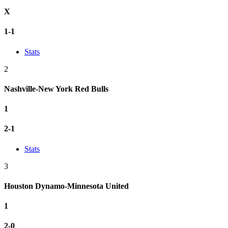
X
1-1
Stats
2
Nashville-New York Red Bulls
1
2-1
Stats
3
Houston Dynamo-Minnesota United
1
2-0