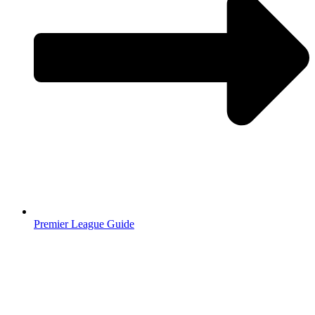
Premier League Guide