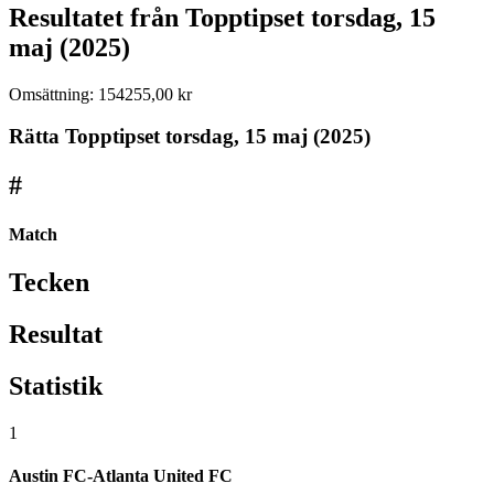
Resultatet från Topptipset
torsdag, 15
maj (2025)
Omsättning:
154255,00
kr
Rätta Topptipset
torsdag, 15 maj (2025)
#
Match
Tecken
Resultat
Statistik
1
Austin FC-Atlanta United FC