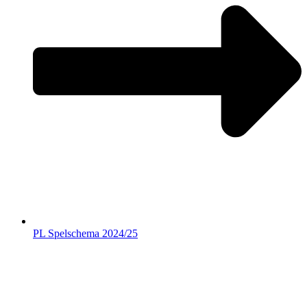
PL Spelschema 2024/25