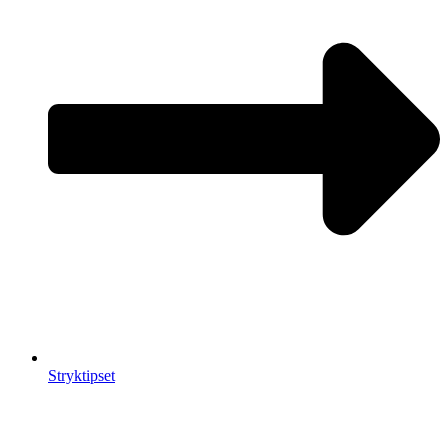
Stryktipset