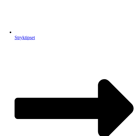
Stryktipset