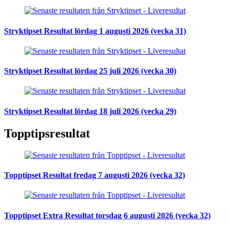
Stryktipset Resultat lördag 1 augusti 2026 (vecka 31)
Stryktipset Resultat lördag 25 juli 2026 (vecka 30)
Stryktipset Resultat lördag 18 juli 2026 (vecka 29)
Topptipsresultat
Topptipset Resultat fredag 7 augusti 2026 (vecka 32)
Topptipset Extra Resultat torsdag 6 augusti 2026 (vecka 32)