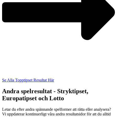
Se Alla Topptipset Resultat Här
Andra spelresultat - Stryktipset,
Europatipset och Lotto
Letar du efter andra spännande spelformer att rätta eller analysera?
Vi uppdaterar kontinuerligt våra andra resultatsidor för att du alltid