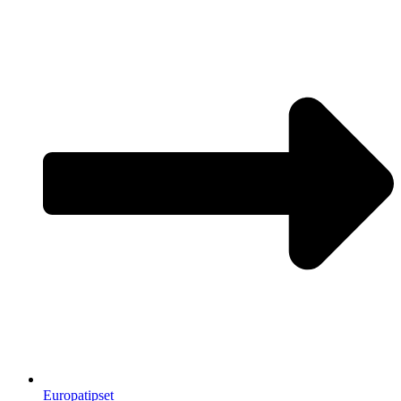
Europatipset