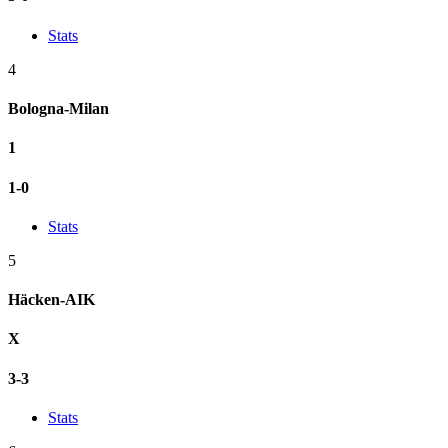
Stats
4
Bologna-Milan
1
1-0
Stats
5
Häcken-AIK
X
3-3
Stats