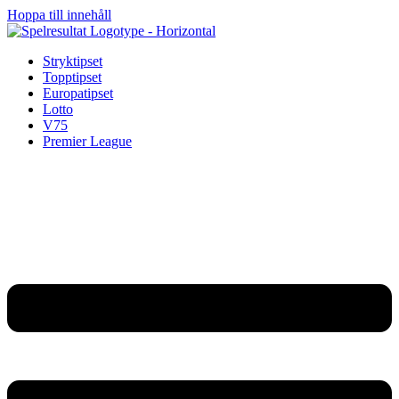
Hoppa till innehåll
Stryktipset
Topptipset
Europatipset
Lotto
V75
Premier League