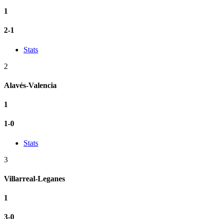
1
2-1
Stats
2
Alavés-Valencia
1
1-0
Stats
3
Villarreal-Leganes
1
3-0