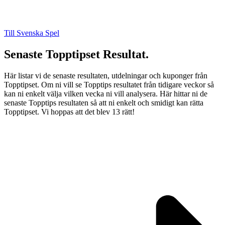
Till Svenska Spel
Senaste Topptipset Resultat.
Här listar vi de senaste resultaten, utdelningar och kuponger från
Topptipset. Om ni vill se Topptips resultatet från tidigare veckor så
kan ni enkelt välja vilken vecka ni vill analysera. Här hittar ni de
senaste Topptips resultaten så att ni enkelt och smidigt kan rätta
Topptipset. Vi hoppas att det blev 13 rätt!