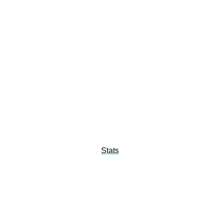
Stats