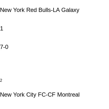
New York Red Bulls-LA Galaxy
1
7-0
2
New York City FC-CF Montreal