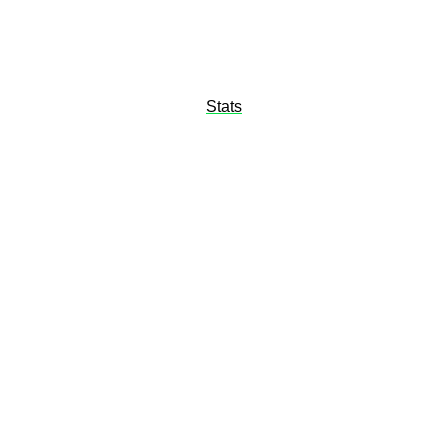
Stats