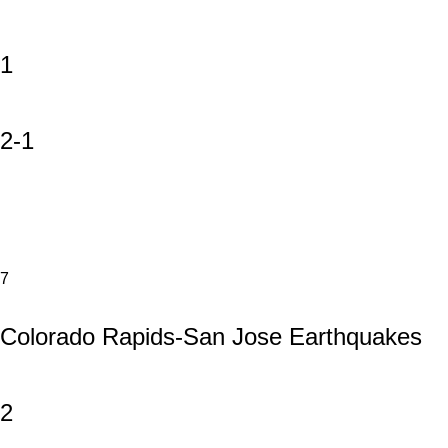
1
2-1
7
Colorado Rapids-San Jose Earthquakes
2