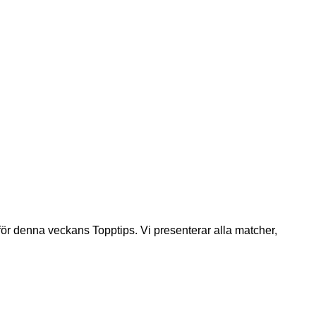
 för denna veckans Topptips. Vi presenterar alla matcher,