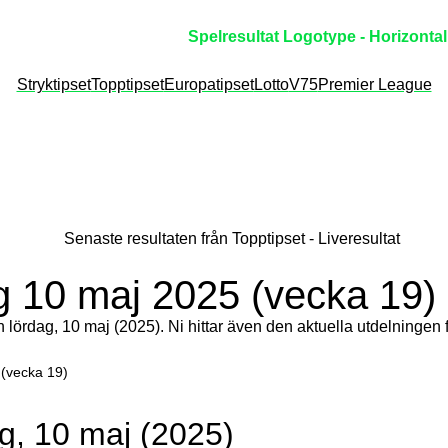
Stryktipset
Topptipset
Europatipset
Lotto
V75
Premier League
ag 10 maj 2025 (vecka 19)
ån lördag, 10 maj (2025). Ni hittar även den aktuella utdelningen
 (vecka 19)
g, 10 maj (2025)