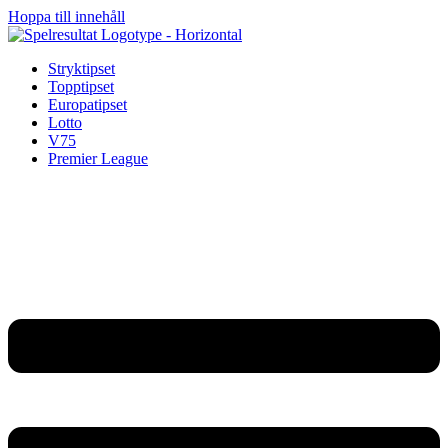
Hoppa till innehåll
Stryktipset
Topptipset
Europatipset
Lotto
V75
Premier League