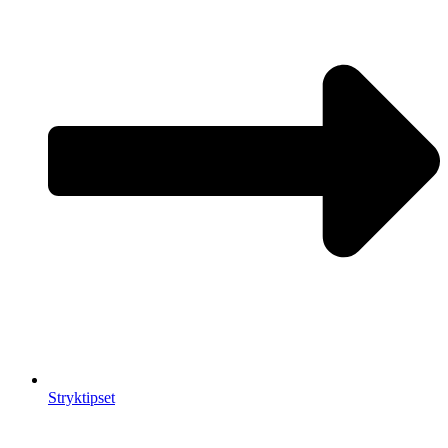
Stryktipset