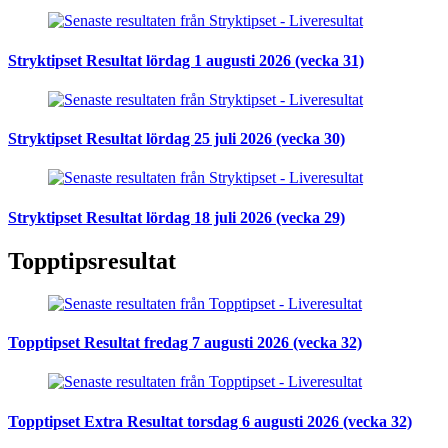
Stryktipset Resultat lördag 1 augusti 2026 (vecka 31)
Stryktipset Resultat lördag 25 juli 2026 (vecka 30)
Stryktipset Resultat lördag 18 juli 2026 (vecka 29)
Topptipsresultat
Topptipset Resultat fredag 7 augusti 2026 (vecka 32)
Topptipset Extra Resultat torsdag 6 augusti 2026 (vecka 32)