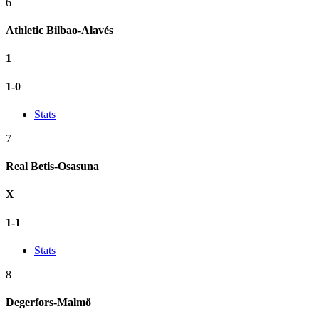
6
Athletic Bilbao-Alavés
1
1-0
Stats
7
Real Betis-Osasuna
X
1-1
Stats
8
Degerfors-Malmö