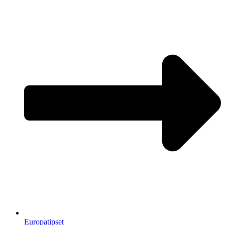
Europatipset