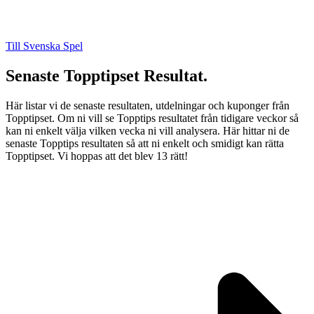
Till Svenska Spel
Senaste Topptipset Resultat.
Här listar vi de senaste resultaten, utdelningar och kuponger från
Topptipset. Om ni vill se Topptips resultatet från tidigare veckor så
kan ni enkelt välja vilken vecka ni vill analysera. Här hittar ni de
senaste Topptips resultaten så att ni enkelt och smidigt kan rätta
Topptipset. Vi hoppas att det blev 13 rätt!