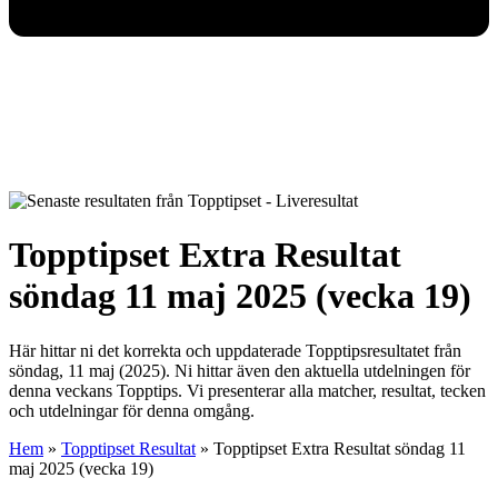
Topptipset Extra Resultat
söndag 11 maj 2025 (vecka 19)
Här hittar ni det korrekta och uppdaterade Topptipsresultatet från
söndag, 11 maj (2025). Ni hittar även den aktuella utdelningen för
denna veckans Topptips. Vi presenterar alla matcher, resultat, tecken
och utdelningar för denna omgång.
Hem
»
Topptipset Resultat
»
Topptipset Extra Resultat söndag 11
maj 2025 (vecka 19)