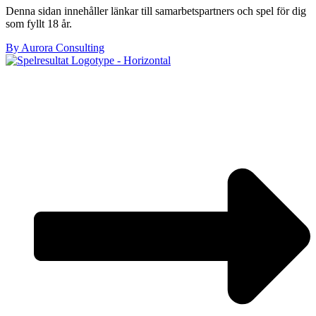
Denna sidan innehåller länkar till samarbetspartners och spel för dig
som fyllt 18 år.
By Aurora Consulting