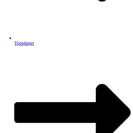
Topptipset