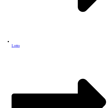
Lotto