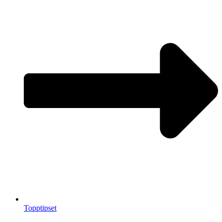
Topptipset