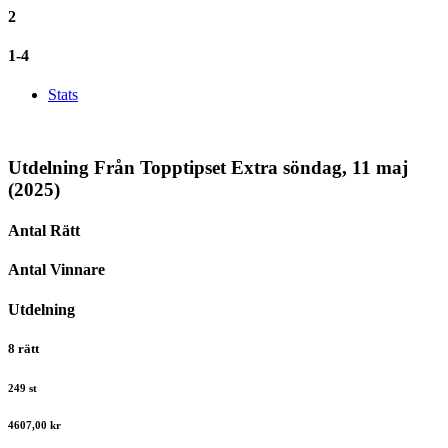
2
1-4
Stats
Utdelning Från Topptipset Extra
söndag, 11 maj
(2025)
Antal Rätt
Antal Vinnare
Utdelning
8 rätt
249
st
4607,00
kr