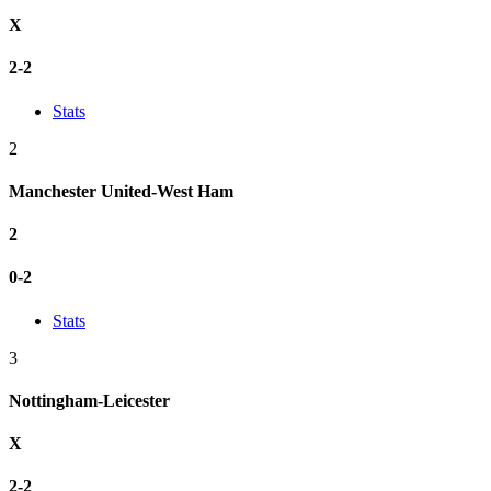
X
2-2
Stats
2
Manchester United-West Ham
2
0-2
Stats
3
Nottingham-Leicester
X
2-2