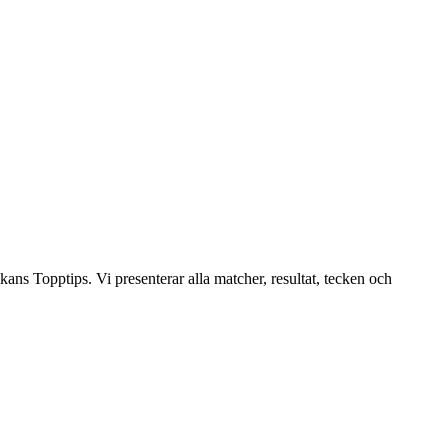
kans Topptips. Vi presenterar alla matcher, resultat, tecken och