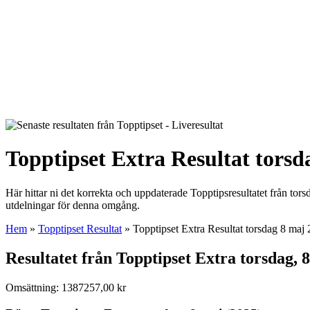
Topptipset Extra Resultat torsd
Här hittar ni det korrekta och uppdaterade Topptipsresultatet från tors
utdelningar för denna omgång.
Hem
»
Topptipset Resultat
»
Topptipset Extra Resultat torsdag 8 maj
Resultatet från Topptipset Extra
torsdag, 
Omsättning:
1387257,00
kr