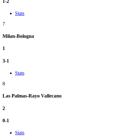
1-2
Stats
7
Milan-Bologna
1
3-1
Stats
8
Las Palmas-Rayo Vallecano
2
0-1
Stats