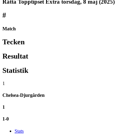
Rätta Topptipset Extra
torsdag, 8 maj (2025)
#
Match
Tecken
Resultat
Statistik
1
Chelsea-Djurgården
1
1-0
Stats