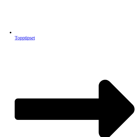
Topptipset