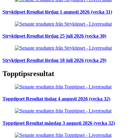
Stryktipset Resultat lördag 1 augusti 2026 (vecka 31)
Stryktipset Resultat lördag 25 juli 2026 (vecka 30)
Stryktipset Resultat lördag 18 juli 2026 (vecka 29)
Topptipsresultat
Topptipset Resultat tisdag 4 augusti 2026 (vecka 32)
Topptipset Resultat måndag 3 augusti 2026 (vecka 32)