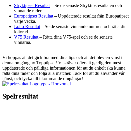
Stryktipset Resultat
– Se de senaste Stryktipsresultaten och
vinnande rader.
Europatipset Resultat
– Uppdaterade resultat från Europatipset
varje vecka.
Lotto Resultat
– Se de senaste vinnande numren och rätta din
lottorad.
V75 Resultat
– Rätta dina V75-spel och se de senaste
vinnarna.
Vi hoppas att det gick bra med dina tips och att det blev en vinst i
denna omgång av Topptipset! Vi strävar efter att ge dig den mest
uppdaterade och pålitliga informationen för att du enkelt ska kunna
rätta dina rader och följa alla matcher. Tack för att du använder vår
tjänst, och lycka till i kommande omgångar!
Spelresultat