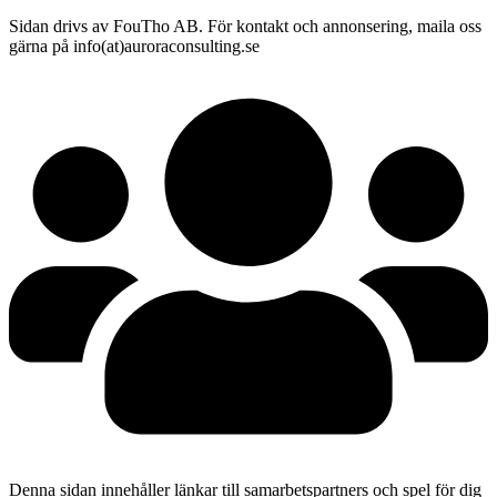
Sidan drivs av FouTho AB. För kontakt och annonsering, maila oss
gärna på info(at)auroraconsulting.se
Denna sidan innehåller länkar till samarbetspartners och spel för dig