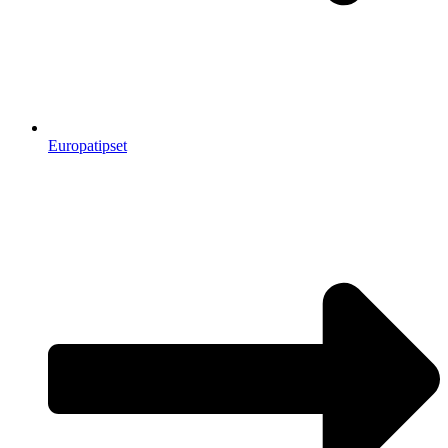
Europatipset