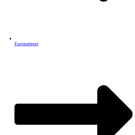
Europatipset