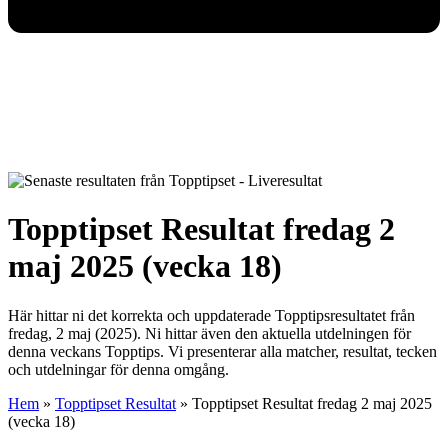
Topptipset Resultat fredag 2
maj 2025 (vecka 18)
Här hittar ni det korrekta och uppdaterade Topptipsresultatet från
fredag, 2 maj (2025). Ni hittar även den aktuella utdelningen för
denna veckans Topptips. Vi presenterar alla matcher, resultat, tecken
och utdelningar för denna omgång.
Hem
»
Topptipset Resultat
»
Topptipset Resultat fredag 2 maj 2025
(vecka 18)