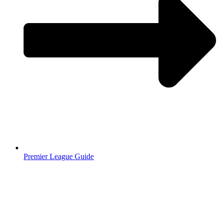
Premier League Guide