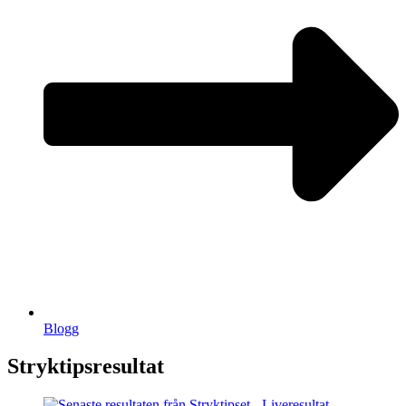
Blogg
Stryktipsresultat