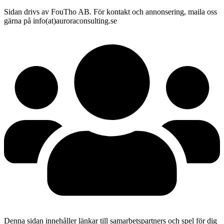
Sidan drivs av FouTho AB. För kontakt och annonsering, maila oss
gärna på info(at)auroraconsulting.se
Denna sidan innehåller länkar till samarbetspartners och spel för dig