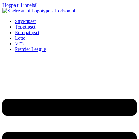
Hoppa till innehåll
Stryktipset
Topptipset
Europatipset
Lotto
V75
Premier League