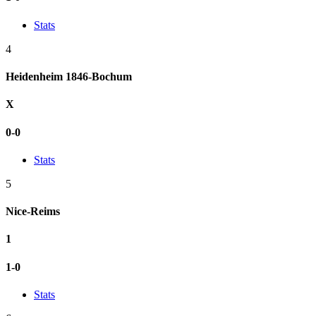
Stats
4
Heidenheim 1846-Bochum
X
0-0
Stats
5
Nice-Reims
1
1-0
Stats