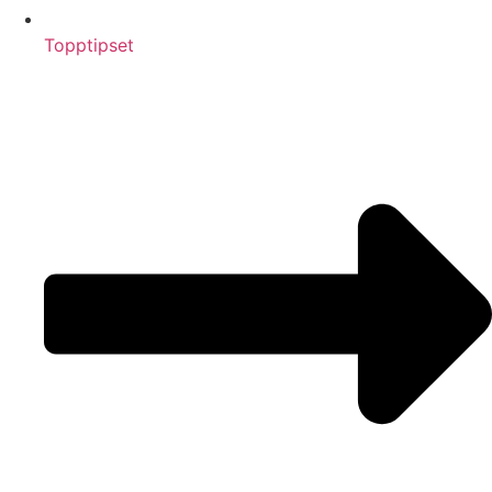
Topptipset