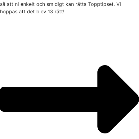
så att ni enkelt och smidigt kan rätta Topptipset. Vi
hoppas att det blev 13 rätt!