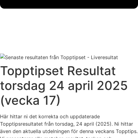
Topptipset Resultat
torsdag 24 april 2025
(vecka 17)
Här hittar ni det korrekta och uppdaterade
Topptipsresultatet från torsdag, 24 april (2025). Ni hittar
även den aktuella utdelningen för denna veckans Topptips.