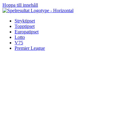
Hoppa till innehåll
Stryktipset
Topptipset
Europatipset
Lotto
V75
Premier League