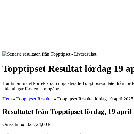
Topptipset Resultat lördag 19 ap
Här hittar ni det korrekta och uppdaterade Topptipsresultatet från lörd
utdelningar för denna omgång.
Hem
»
Topptipset Resultat
»
Topptipset Resultat lördag 19 april 2025
Resultatet från Topptipset
lördag, 19 april
Omsättning:
328724,00
kr