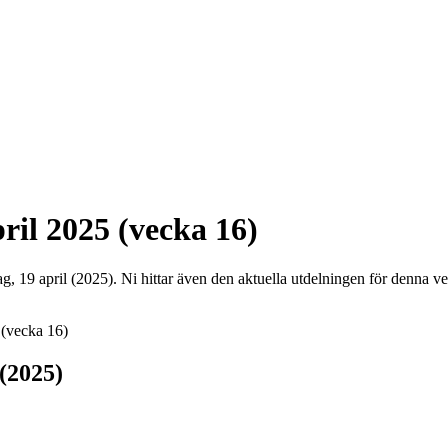
ril 2025 (vecka 16)
ag, 19 april (2025). Ni hittar även den aktuella utdelningen för denna ve
 (vecka 16)
 (2025)