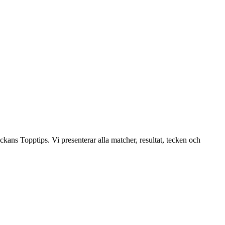
ckans Topptips. Vi presenterar alla matcher, resultat, tecken och