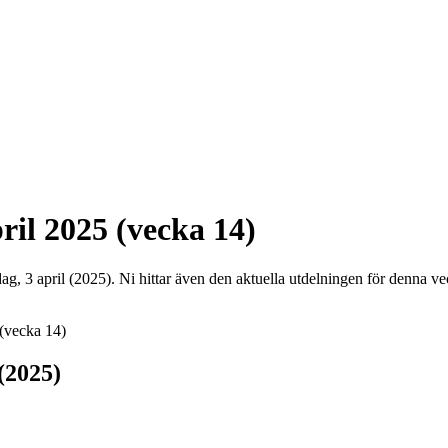
ril 2025 (vecka 14)
dag, 3 april (2025). Ni hittar även den aktuella utdelningen för denna ve
 (vecka 14)
 (2025)