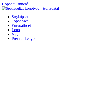
Hoppa till innehåll
Stryktipset
Topptipset
Europatipset
Lotto
V75
Premier League