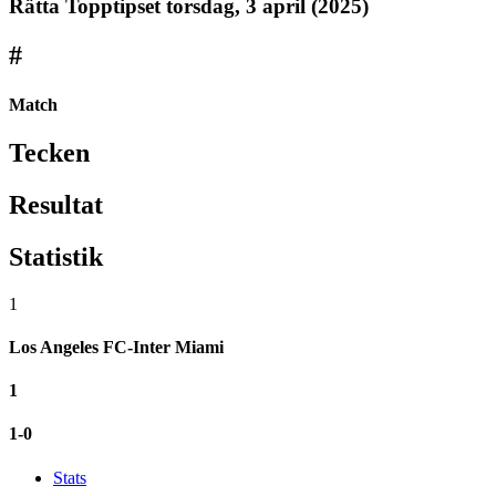
Rätta Topptipset
torsdag, 3 april (2025)
#
Match
Tecken
Resultat
Statistik
1
Los Angeles FC-Inter Miami
1
1-0
Stats