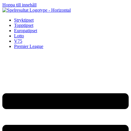
Hoppa till innehåll
Stryktipset
Topptipset
Europatipset
Lotto
V75
Premier League