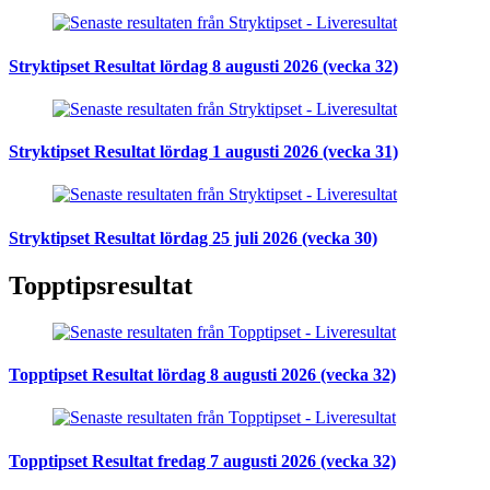
Stryktipset Resultat lördag 8 augusti 2026 (vecka 32)
Stryktipset Resultat lördag 1 augusti 2026 (vecka 31)
Stryktipset Resultat lördag 25 juli 2026 (vecka 30)
Topptipsresultat
Topptipset Resultat lördag 8 augusti 2026 (vecka 32)
Topptipset Resultat fredag 7 augusti 2026 (vecka 32)