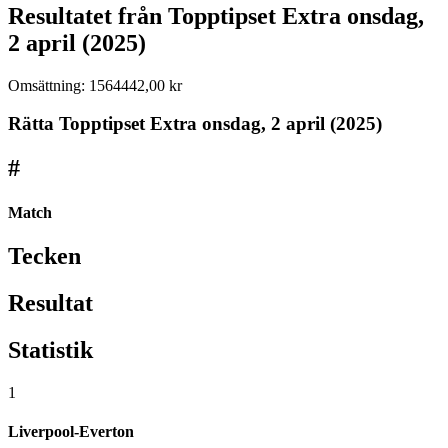
Resultatet från Topptipset Extra
onsdag,
2 april (2025)
Omsättning:
1564442,00
kr
Rätta Topptipset Extra
onsdag, 2 april (2025)
#
Match
Tecken
Resultat
Statistik
1
Liverpool-Everton