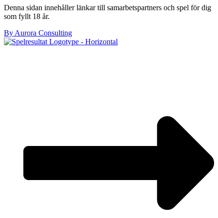
Denna sidan innehåller länkar till samarbetspartners och spel för dig
som fyllt 18 år.
By Aurora Consulting