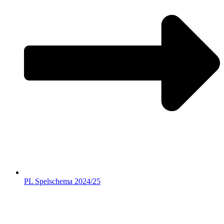
PL Spelschema 2024/25