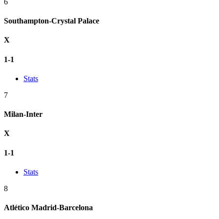
6
Southampton-Crystal Palace
X
1-1
Stats
7
Milan-Inter
X
1-1
Stats
8
Atlético Madrid-Barcelona