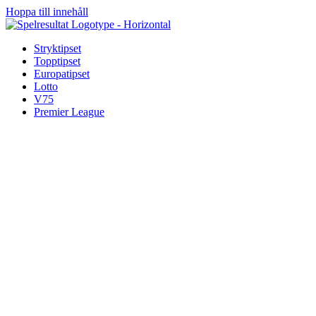
Hoppa till innehåll
Stryktipset
Topptipset
Europatipset
Lotto
V75
Premier League