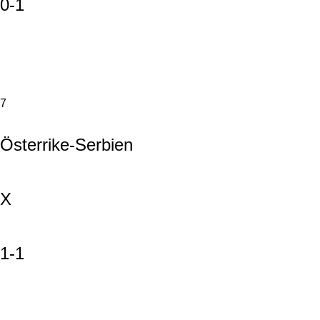
0-1
7
Österrike-Serbien
X
1-1