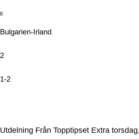
8
Bulgarien-Irland
2
1-2
Utdelning Från Topptipset Extra
torsdag