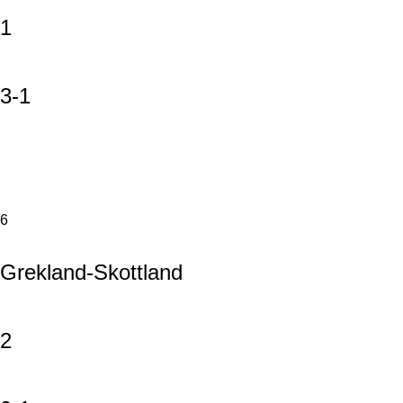
1
3-1
6
Grekland-Skottland
2