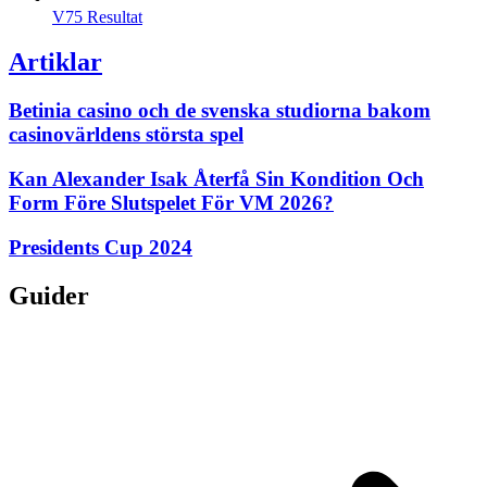
V75 Resultat
Artiklar
Betinia casino och de svenska studiorna bakom
casinovärldens största spel
Kan Alexander Isak Återfå Sin Kondition Och
Form Före Slutspelet För VM 2026?
Presidents Cup 2024
Guider