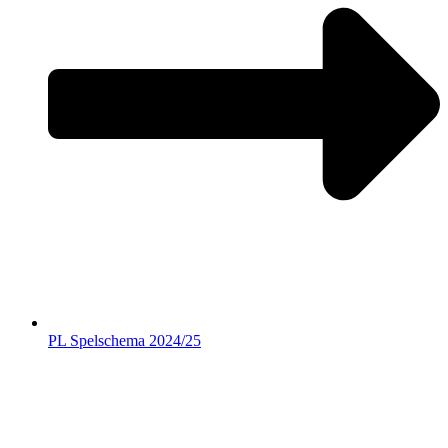
PL Spelschema 2024/25