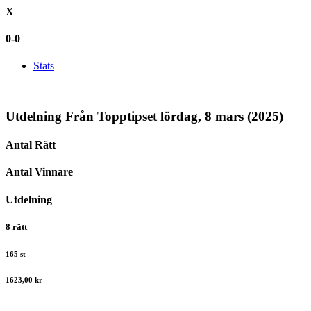
X
0-0
Stats
Utdelning Från Topptipset
lördag, 8 mars (2025)
Antal Rätt
Antal Vinnare
Utdelning
8 rätt
165
st
1623,00
kr