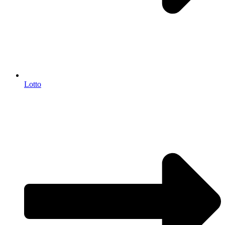
Lotto