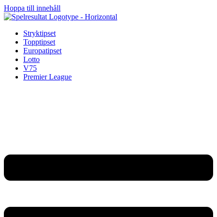
Hoppa till innehåll
Stryktipset
Topptipset
Europatipset
Lotto
V75
Premier League