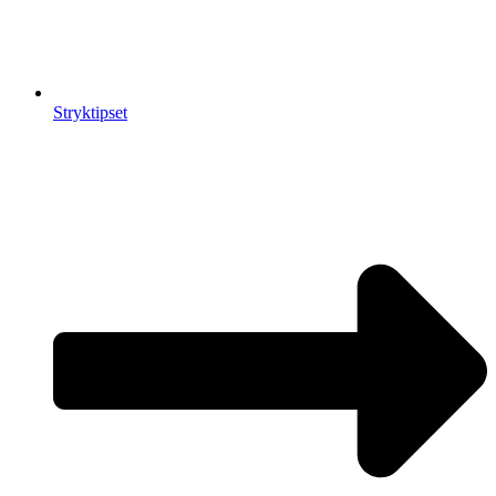
Stryktipset