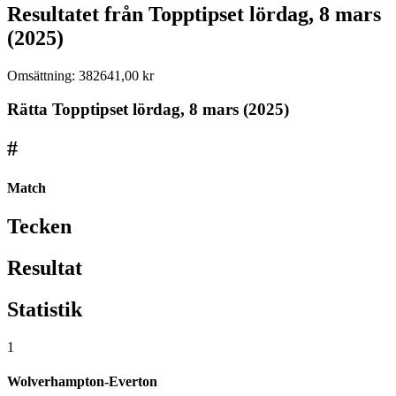
Resultatet från Topptipset
lördag, 8 mars
(2025)
Omsättning:
382641,00
kr
Rätta Topptipset
lördag, 8 mars (2025)
#
Match
Tecken
Resultat
Statistik
1
Wolverhampton-Everton