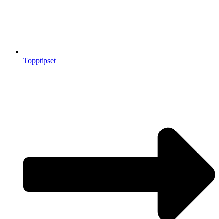
Topptipset