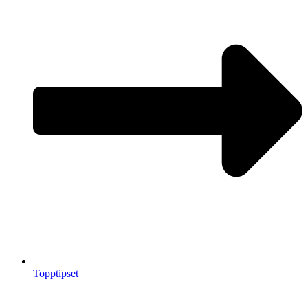
Topptipset