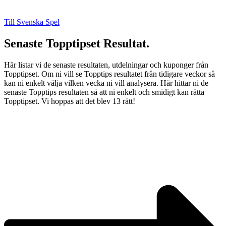
Till Svenska Spel
Senaste Topptipset Resultat.
Här listar vi de senaste resultaten, utdelningar och kuponger från
Topptipset. Om ni vill se Topptips resultatet från tidigare veckor så
kan ni enkelt välja vilken vecka ni vill analysera. Här hittar ni de
senaste Topptips resultaten så att ni enkelt och smidigt kan rätta
Topptipset. Vi hoppas att det blev 13 rätt!