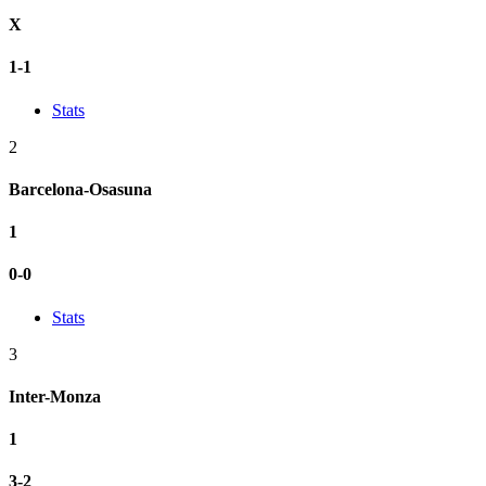
X
1-1
Stats
2
Barcelona-Osasuna
1
0-0
Stats
3
Inter-Monza
1
3-2