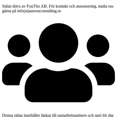
Sidan drivs av FouTho AB. För kontakt och annonsering, maila oss
gärna på info(at)auroraconsulting.se
Denna sidan innehåller länkar till samarbetspartners och spel för dig