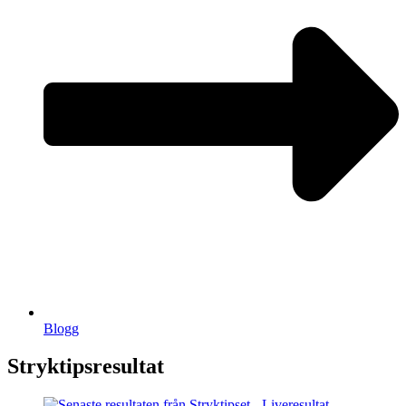
Blogg
Stryktipsresultat