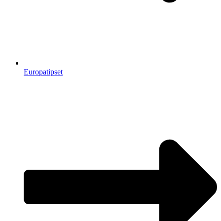
Europatipset