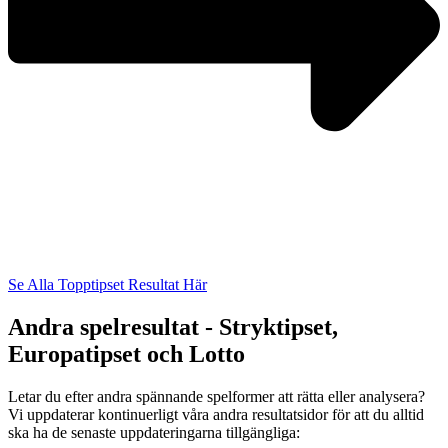
Se Alla Topptipset Resultat Här
Andra spelresultat - Stryktipset,
Europatipset och Lotto
Letar du efter andra spännande spelformer att rätta eller analysera?
Vi uppdaterar kontinuerligt våra andra resultatsidor för att du alltid
ska ha de senaste uppdateringarna tillgängliga: