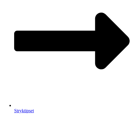
Stryktipset