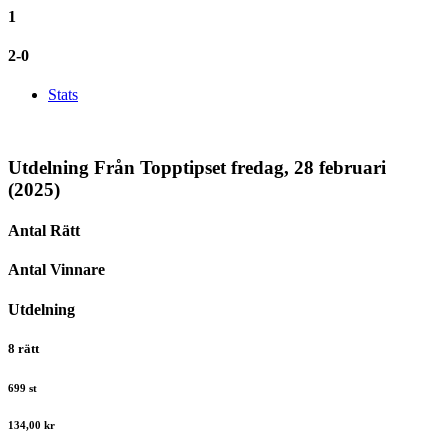
1
2-0
Stats
Utdelning Från Topptipset
fredag, 28 februari
(2025)
Antal Rätt
Antal Vinnare
Utdelning
8 rätt
699
st
134,00
kr