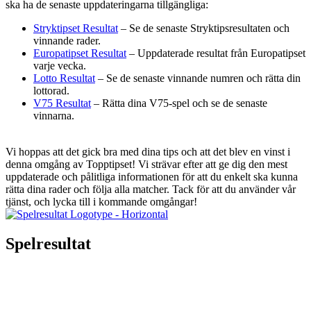
ska ha de senaste uppdateringarna tillgängliga:
Stryktipset Resultat
– Se de senaste Stryktipsresultaten och
vinnande rader.
Europatipset Resultat
– Uppdaterade resultat från Europatipset
varje vecka.
Lotto Resultat
– Se de senaste vinnande numren och rätta din
lottorad.
V75 Resultat
– Rätta dina V75-spel och se de senaste
vinnarna.
Vi hoppas att det gick bra med dina tips och att det blev en vinst i
denna omgång av Topptipset! Vi strävar efter att ge dig den mest
uppdaterade och pålitliga informationen för att du enkelt ska kunna
rätta dina rader och följa alla matcher. Tack för att du använder vår
tjänst, och lycka till i kommande omgångar!
Spelresultat