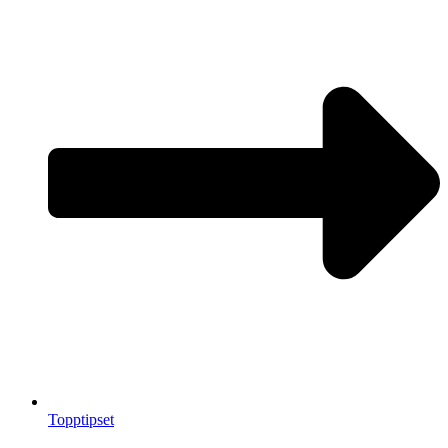
Topptipset