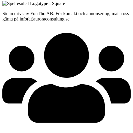
Sidan drivs av FouTho AB. För kontakt och annonsering, maila oss
gärna på info(at)auroraconsulting.se