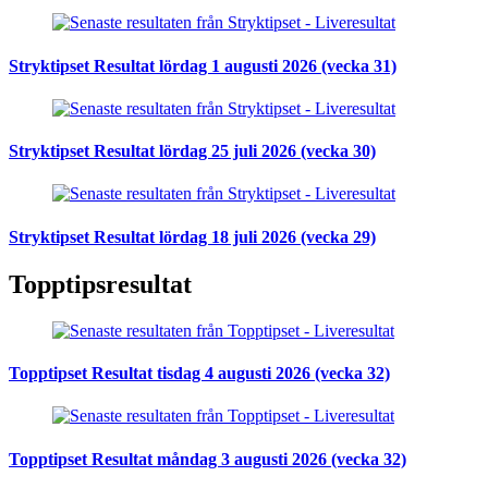
Stryktipset Resultat lördag 1 augusti 2026 (vecka 31)
Stryktipset Resultat lördag 25 juli 2026 (vecka 30)
Stryktipset Resultat lördag 18 juli 2026 (vecka 29)
Topptipsresultat
Topptipset Resultat tisdag 4 augusti 2026 (vecka 32)
Topptipset Resultat måndag 3 augusti 2026 (vecka 32)