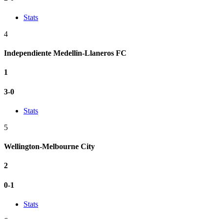
Stats
4
Independiente Medellin-Llaneros FC
1
3-0
Stats
5
Wellington-Melbourne City
2
0-1
Stats