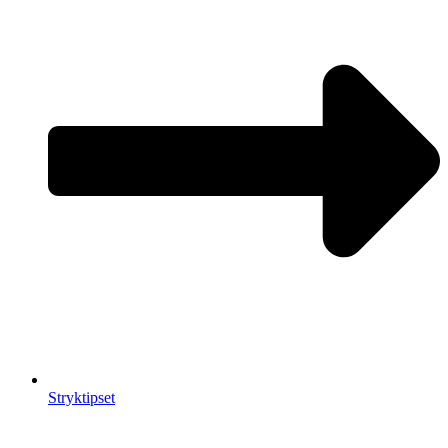
Stryktipset