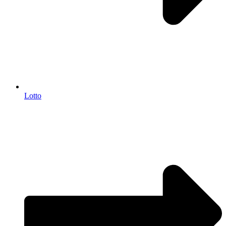
Lotto