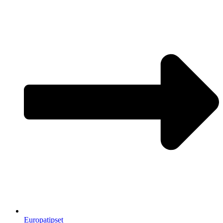
Europatipset