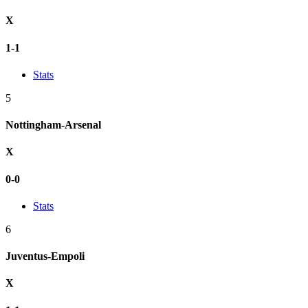
X
1-1
Stats
5
Nottingham-Arsenal
X
0-0
Stats
6
Juventus-Empoli
X