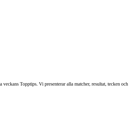
a veckans Topptips. Vi presenterar alla matcher, resultat, tecken och