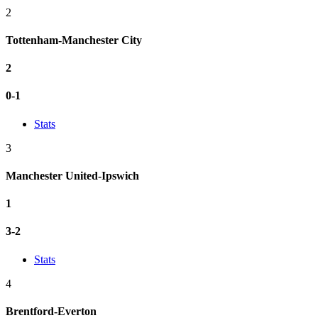
2
Tottenham-Manchester City
2
0-1
Stats
3
Manchester United-Ipswich
1
3-2
Stats
4
Brentford-Everton