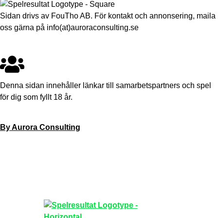
Sidan drivs av FouTho AB. För kontakt och annonsering, maila
oss gärna på info(at)auroraconsulting.se
Denna sidan innehåller länkar till samarbetspartners och spel
för dig som fyllt 18 år.
By Aurora Consulting