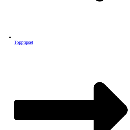
Topptipset