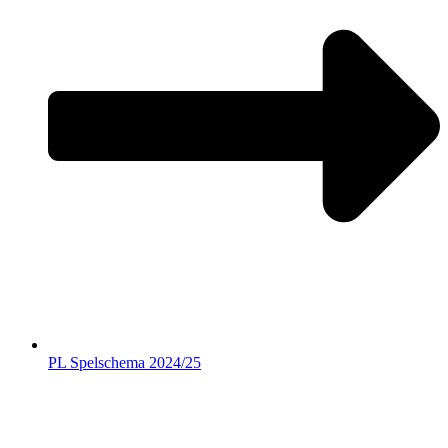
PL Spelschema 2024/25