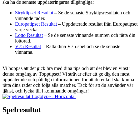
ska ha de senaste uppdateringarna tillgängliga:
Stryktipset Resultat
– Se de senaste Stryktipsresultaten och
vinnande rader.
Europatipset Resultat
– Uppdaterade resultat från Europatipset
varje vecka.
Lotto Resultat
– Se de senaste vinnande numren och rätta din
lottorad.
V75 Resultat
– Rätta dina V75-spel och se de senaste
vinnarna.
Vi hoppas att det gick bra med dina tips och att det blev en vinst i
denna omgång av Topptipset! Vi strävar efter att ge dig den mest
uppdaterade och pålitliga informationen för att du enkelt ska kunna
rätta dina rader och följa alla matcher. Tack för att du använder vår
tjänst, och lycka till i kommande omgångar!
Spelresultat