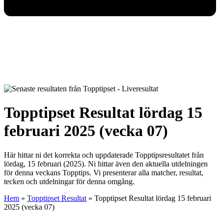
Topptipset Resultat lördag 15
februari 2025 (vecka 07)
Här hittar ni det korrekta och uppdaterade Topptipsresultatet från
lördag, 15 februari (2025). Ni hittar även den aktuella utdelningen
för denna veckans Topptips. Vi presenterar alla matcher, resultat,
tecken och utdelningar för denna omgång.
Hem
»
Topptipset Resultat
»
Topptipset Resultat lördag 15 februari
2025 (vecka 07)