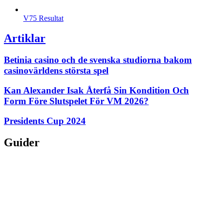
V75 Resultat
Artiklar
Betinia casino och de svenska studiorna bakom
casinovärldens största spel
Kan Alexander Isak Återfå Sin Kondition Och
Form Före Slutspelet För VM 2026?
Presidents Cup 2024
Guider