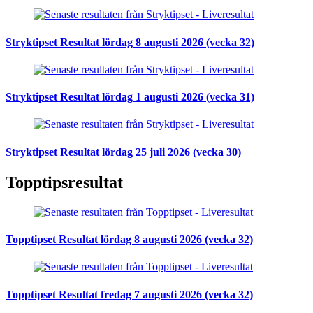
Stryktipset Resultat lördag 8 augusti 2026 (vecka 32)
Stryktipset Resultat lördag 1 augusti 2026 (vecka 31)
Stryktipset Resultat lördag 25 juli 2026 (vecka 30)
Topptipsresultat
Topptipset Resultat lördag 8 augusti 2026 (vecka 32)
Topptipset Resultat fredag 7 augusti 2026 (vecka 32)