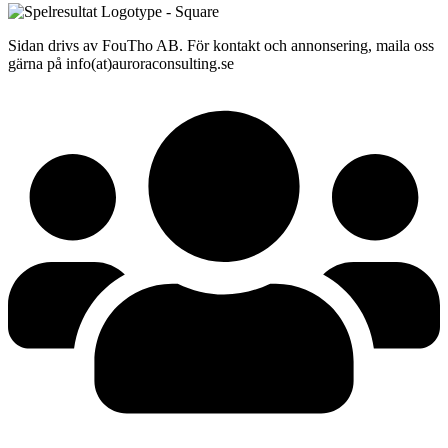
Sidan drivs av FouTho AB. För kontakt och annonsering, maila oss
gärna på info(at)auroraconsulting.se