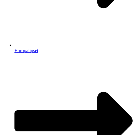
Europatipset