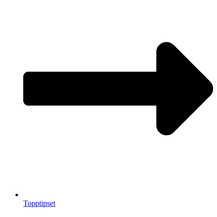
Topptipset