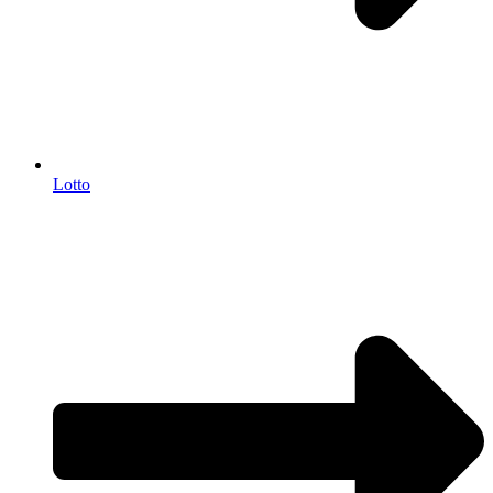
Lotto