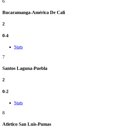
6
Bucaramanga-América De Cali
2
0-4
Stats
7
Santos Laguna-Puebla
2
0-2
Stats
8
Atletico San Luis-Pumas