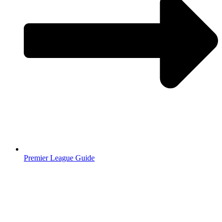
Premier League Guide