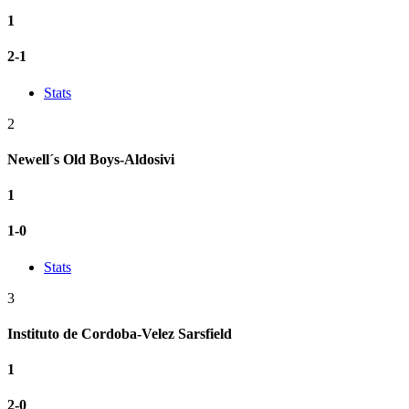
1
2-1
Stats
2
Newell´s Old Boys-Aldosivi
1
1-0
Stats
3
Instituto de Cordoba-Velez Sarsfield
1
2-0