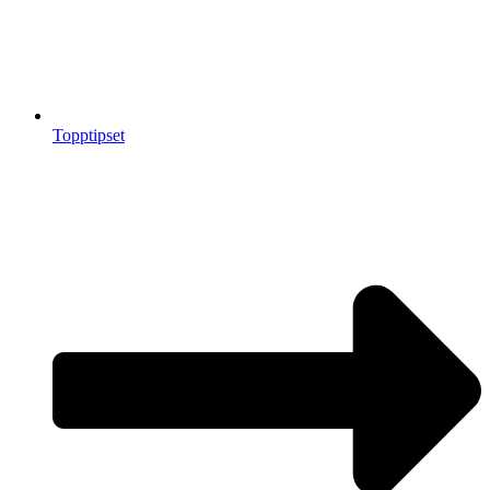
Topptipset