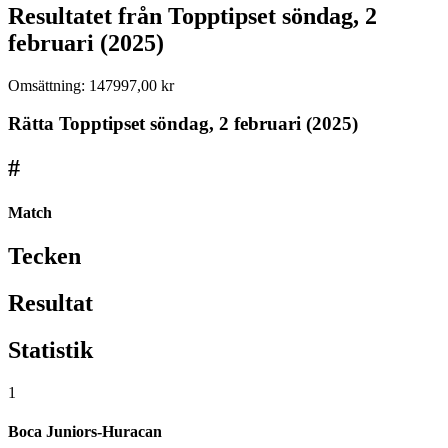
Resultatet från Topptipset
söndag, 2
februari (2025)
Omsättning:
147997,00
kr
Rätta Topptipset
söndag, 2 februari (2025)
#
Match
Tecken
Resultat
Statistik
1
Boca Juniors-Huracan