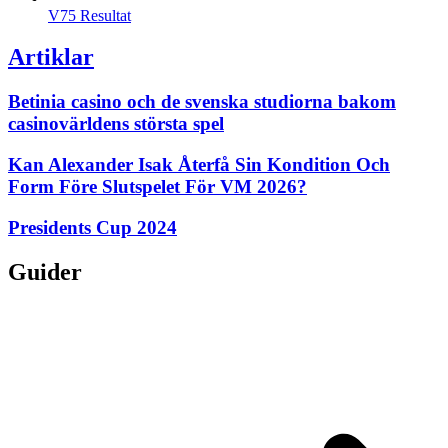
V75 Resultat
Artiklar
Betinia casino och de svenska studiorna bakom
casinovärldens största spel
Kan Alexander Isak Återfå Sin Kondition Och
Form Före Slutspelet För VM 2026?
Presidents Cup 2024
Guider