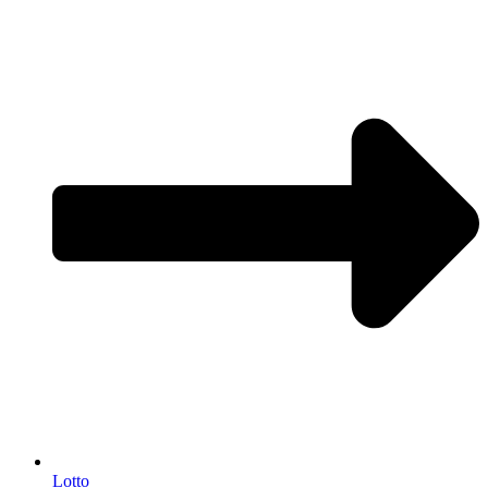
Lotto