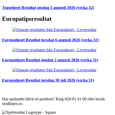
Topptipset Resultat onsdag 5 augusti 2026 (vecka 32)
Europatipsresultat
Europatipset Resultat torsdag 6 augusti 2026 (vecka 32)
Europatipset Resultat söndag 2 augusti 2026 (vecka 31)
Europatipset Resultat torsdag 30 juli 2026 (vecka 31)
Har spelandet blivit ett problem? Ring 020-81 91 00 eller besök
stodlinjen.se.