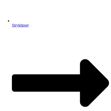
Stryktipset