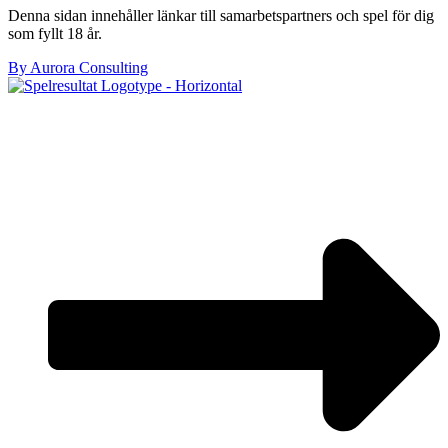
Denna sidan innehåller länkar till samarbetspartners och spel för dig
som fyllt 18 år.
By Aurora Consulting