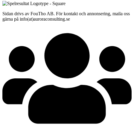
Sidan drivs av FouTho AB. För kontakt och annonsering, maila oss
gärna på info(at)auroraconsulting.se