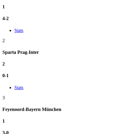
1
4-2
Stats
2
Sparta Prag-Inter
2
0-1
Stats
3
Feyenoord-Bayern München
1
3-0