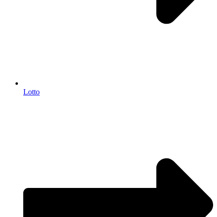
Lotto