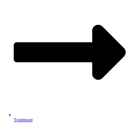
Topptipset