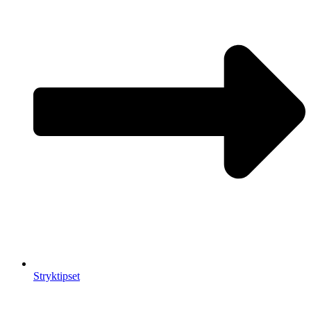
Stryktipset