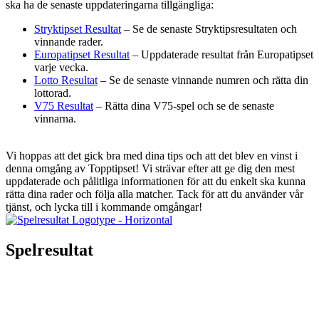
ska ha de senaste uppdateringarna tillgängliga:
Stryktipset Resultat
– Se de senaste Stryktipsresultaten och
vinnande rader.
Europatipset Resultat
– Uppdaterade resultat från Europatipset
varje vecka.
Lotto Resultat
– Se de senaste vinnande numren och rätta din
lottorad.
V75 Resultat
– Rätta dina V75-spel och se de senaste
vinnarna.
Vi hoppas att det gick bra med dina tips och att det blev en vinst i
denna omgång av Topptipset! Vi strävar efter att ge dig den mest
uppdaterade och pålitliga informationen för att du enkelt ska kunna
rätta dina rader och följa alla matcher. Tack för att du använder vår
tjänst, och lycka till i kommande omgångar!
Spelresultat