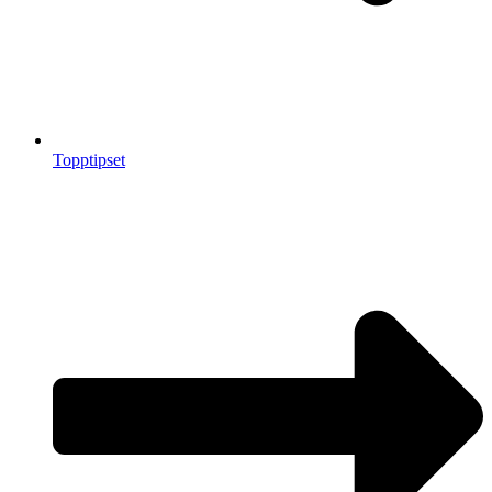
Topptipset