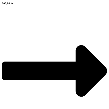
606,00
kr