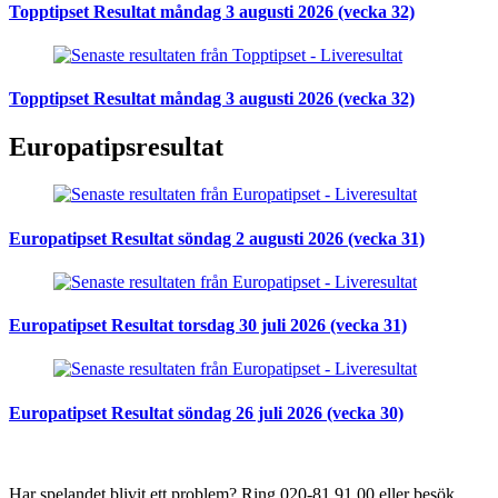
Topptipset Resultat måndag 3 augusti 2026 (vecka 32)
Topptipset Resultat måndag 3 augusti 2026 (vecka 32)
Europatipsresultat
Europatipset Resultat söndag 2 augusti 2026 (vecka 31)
Europatipset Resultat torsdag 30 juli 2026 (vecka 31)
Europatipset Resultat söndag 26 juli 2026 (vecka 30)
Har spelandet blivit ett problem? Ring 020-81 91 00 eller besök