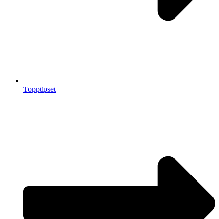
Topptipset