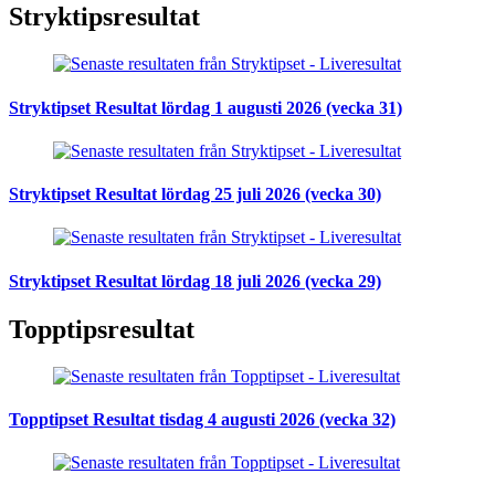
Stryktipsresultat
Stryktipset Resultat lördag 1 augusti 2026 (vecka 31)
Stryktipset Resultat lördag 25 juli 2026 (vecka 30)
Stryktipset Resultat lördag 18 juli 2026 (vecka 29)
Topptipsresultat
Topptipset Resultat tisdag 4 augusti 2026 (vecka 32)