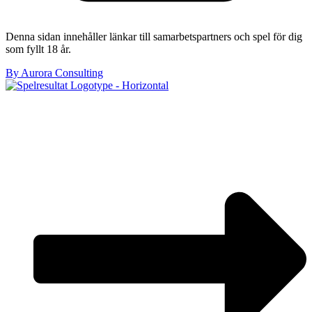
Denna sidan innehåller länkar till samarbetspartners och spel för dig
som fyllt 18 år.
By Aurora Consulting