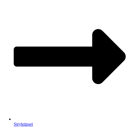
Stryktipset