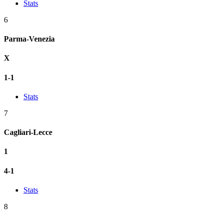
Stats
6
Parma-Venezia
X
1-1
Stats
7
Cagliari-Lecce
1
4-1
Stats
8