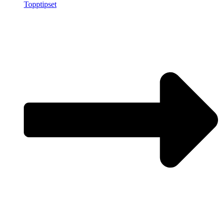
Topptipset