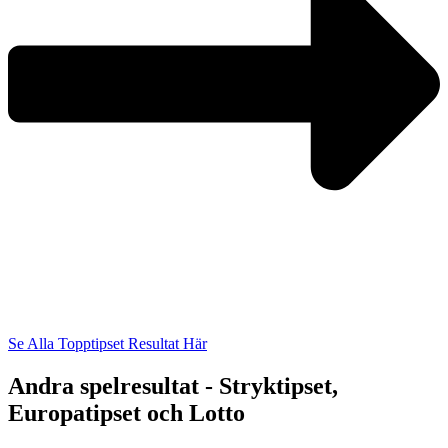
Se Alla Topptipset Resultat Här
Andra spelresultat - Stryktipset,
Europatipset och Lotto