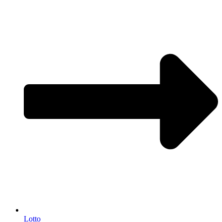
Lotto