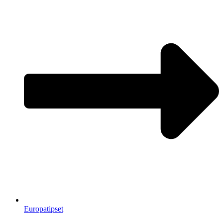
Europatipset