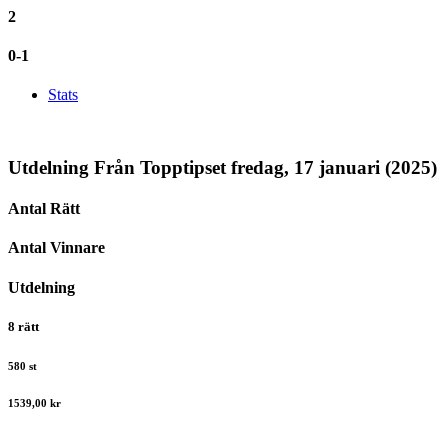
2
0-1
Stats
Utdelning Från Topptipset
fredag, 17 januari (2025)
Antal Rätt
Antal Vinnare
Utdelning
8 rätt
580
st
1539,00
kr