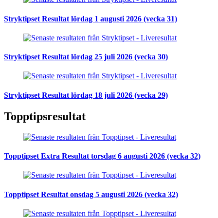
Stryktipset Resultat lördag 1 augusti 2026 (vecka 31)
Stryktipset Resultat lördag 25 juli 2026 (vecka 30)
Stryktipset Resultat lördag 18 juli 2026 (vecka 29)
Topptipsresultat
Topptipset Extra Resultat torsdag 6 augusti 2026 (vecka 32)
Topptipset Resultat onsdag 5 augusti 2026 (vecka 32)